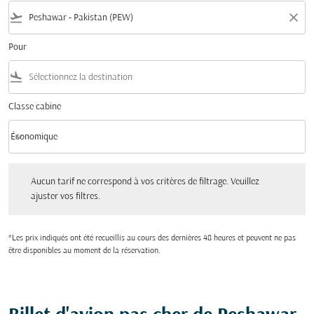
flight_takeoff
close
Pour
flight_land
Classe cabine
keyboard_arrow_down
Économique
Classe cabine option Économique Selected
Aucun tarif ne correspond à vos critères de filtrage. Veuillez ajuster vos filtres.
Aucun tarif ne correspond à vos critères de filtrage. Veuillez
ajuster vos filtres.
*Les prix indiqués ont été recueillis au cours des dernières 48 heures et peuvent ne pas
être disponibles au moment de la réservation.