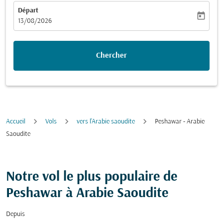
Départ
today
fc-booking-departure-date-aria-label
13/08/2026
Chercher
Accueil
Vols
vers l'Arabie saoudite
Peshawar - Arabie
Saoudite
Notre vol le plus populaire de
Peshawar à Arabie Saoudite
Depuis