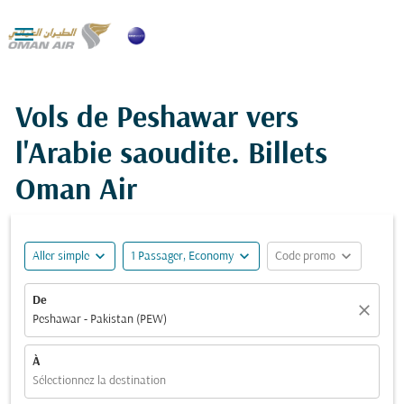

Vols de Peshawar vers
l'Arabie saoudite. Billets
Oman Air
expand_more
expand_more
expand_more
Aller simple
1 Passager, Economy
Code promo
De
close
Peshawar - Pakistan (PEW)
À
Sélectionnez la destination