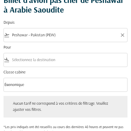
Billet d'avion pas cher de Peshawar
à Arabie Saoudite
Depuis
flight_takeoff
close
Pour
flight_land
Classe cabine
keyboard_arrow_down
Économique
Classe cabine option Économique Selected
Aucun tarif ne correspond à vos critères de filtrage. Veuillez ajuster vos filtres.
Aucun tarif ne correspond à vos critères de filtrage. Veuillez
ajuster vos filtres.
*Les prix indiqués ont été recueillis au cours des dernières 48 heures et peuvent ne pas