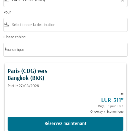
flight_takeoff
close
Pour
flight_land
Classe cabine
keyboard_arrow_down
Économique
Classe cabine option Économique Selected
Paris (CDG)
vers
Bangkok (BKK)
Partir: 27/08/2026
De
EUR 311
*
Vu(s) : 1 jour il y a
One-way
/
Économique
Réservez maintenant