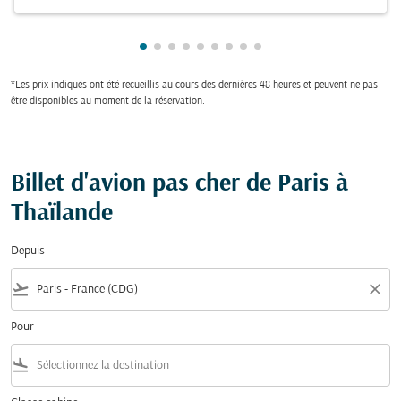
Showing cmp-pagination-showing-car
Showing cmp-pagination-showing-c
Showing cmp-pagination-showing
Showing cmp-pagination-showi
Showing cmp-pagination-sho
Showing cmp-pagination-s
Showing cmp-pagination
Showing cmp-paginati
Showing cmp-paginat
*Les prix indiqués ont été recueillis au cours des dernières 48 heures et peuvent ne pas
être disponibles au moment de la réservation.
Billet d'avion pas cher de Paris à
Thaïlande
Depuis
flight_takeoff
close
Pour
flight_land