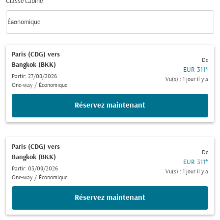
Classe cabine
keyboard_arrow_down
Économique
Classe cabine option Économique Selected
Paris (CDG)
vers
De
Bangkok (BKK)
EUR 311
*
Partir: 27/08/2026
Vu(s) : 1 jour il y a
One-way
/
Économique
Réservez maintenant
Paris (CDG)
vers
De
Bangkok (BKK)
EUR 311
*
Partir: 03/09/2026
Vu(s) : 1 jour il y a
One-way
/
Économique
Réservez maintenant