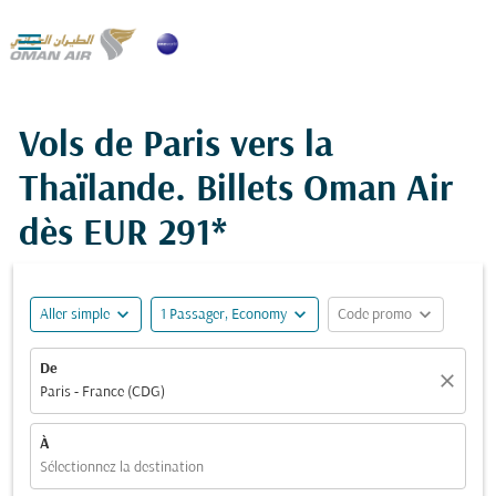

Vols de Paris vers la
Thaïlande. Billets Oman Air
dès
EUR 291*
expand_more
expand_more
expand_more
Aller simple
1 Passager, Economy
Code promo
De
close
Paris - France (CDG)
À
Sélectionnez la destination