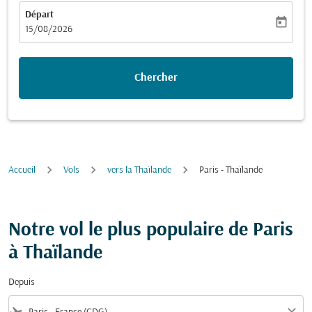
Départ
today
fc-booking-departure-date-aria-label
15/08/2026
Chercher
Accueil
Vols
vers la Thaïlande
Paris - Thaïlande
Notre vol le plus populaire de Paris
à Thaïlande
Depuis