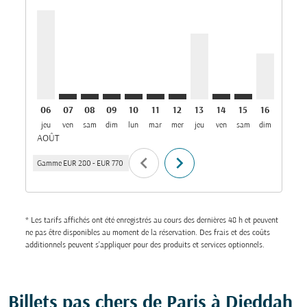
CDG–JED, 06/08/2026: Depuis EUR 770
CDG–JED: cmp-view-offers-disclaimer. Trouver de
CDG–JED: cmp-view-offers-disclaimer. Trouve
CDG–JED: cmp-view-offers-disclaimer. T
CDG–JED: cmp-view-offers-disclaime
CDG–JED: cmp-view-offers-discl
CDG–JED: cmp-view-offers-d
CDG–JED, 13/08/2026: 
CDG–JED: cmp-view-
CDG–JED: cmp-
CDG–JED, 
CDG–J
C
06
07
08
09
10
11
12
13
14
15
16
17
jeu
ven
sam
dim
lun
mar
mer
jeu
ven
sam
dim
lun
m
AOÛT
chevron_left
chevron_right
Gamme
EUR 280
-
EUR 770
* Les tarifs affichés ont été enregistrés au cours des dernières 48 h et peuvent
ne pas être disponibles au moment de la réservation. Des frais et des coûts
additionnels peuvent s'appliquer pour des produits et services optionnels.
Billets pas chers de Paris à Djeddah