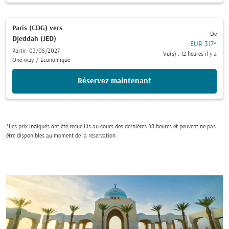
Paris (CDG)
vers
De
Djeddah (JED)
EUR 317
*
Partir: 03/05/2027
Vu(s) : 12 heures il y a
One-way
/
Économique
Réservez maintenant
*Les prix indiqués ont été recueillis au cours des dernières 48 heures et peuvent ne pas
être disponibles au moment de la réservation.