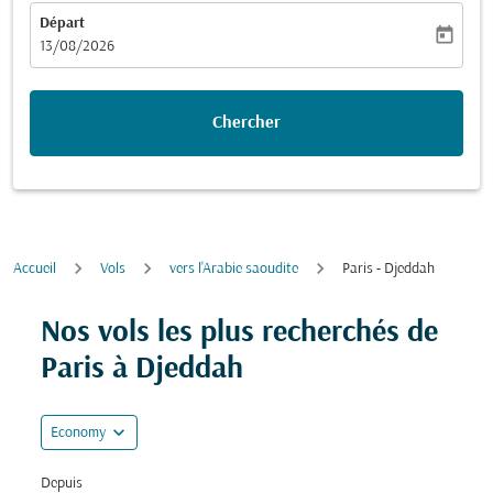
Départ
today
fc-booking-departure-date-aria-label
13/08/2026
Chercher
Accueil
Vols
vers l'Arabie saoudite
Paris - Djeddah
Nos vols les plus recherchés de
Paris à Djeddah
expand_more
Economy
Depuis