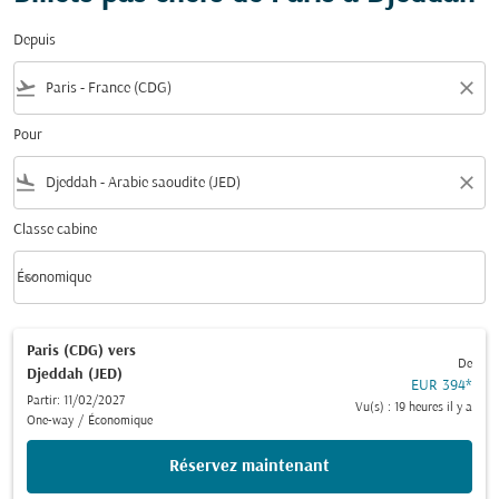
Depuis
flight_takeoff
close
Pour
flight_land
close
Classe cabine
keyboard_arrow_down
Économique
Classe cabine option Économique Selected
Paris (CDG)
vers
De
Djeddah (JED)
EUR 394
*
Partir: 11/02/2027
Vu(s) : 19 heures il y a
One-way
/
Économique
Réservez maintenant