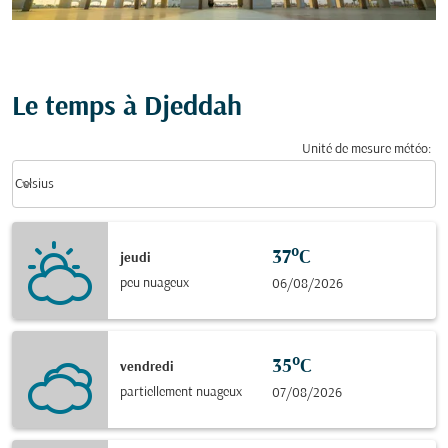
Le temps à Djeddah
Unité de mesure météo
:
Weather unit option Celsius Selected
keyboard_arrow_down
Celsius
37°C
jeudi
peu nuageux
06/08/2026
35°C
vendredi
partiellement nuageux
07/08/2026