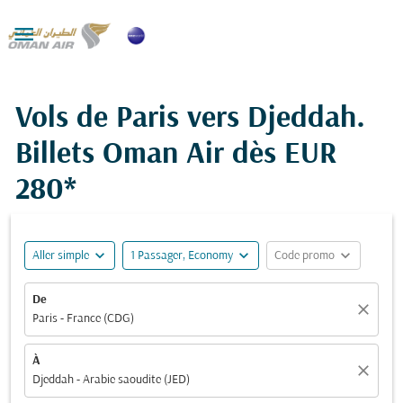

Vols de Paris vers Djeddah.
Billets Oman Air dès
EUR
280*
expand_more
expand_more
expand_more
Aller simple
1 Passager, Economy
Code promo
De
close
Paris - France (CDG)
À
close
Djeddah - Arabie saoudite (JED)