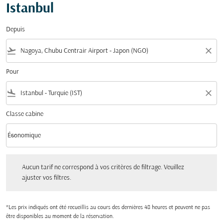
Istanbul
Depuis
flight_takeoff
close
Pour
flight_land
close
Classe cabine
keyboard_arrow_down
Économique
Classe cabine option Économique Selected
Aucun tarif ne correspond à vos critères de filtrage. Veuillez ajuster vos filtres.
Aucun tarif ne correspond à vos critères de filtrage. Veuillez
ajuster vos filtres.
*Les prix indiqués ont été recueillis au cours des dernières 48 heures et peuvent ne pas
être disponibles au moment de la réservation.