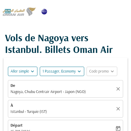

Vols de Nagoya vers
Istanbul. Billets Oman Air
expand_more
expand_more
expand_more
Aller simple
1 Passager, Economy
Code promo
De
close
Nagoya, Chubu Centrair Airport - Japon (NGO)
À
close
Istanbul - Turquie (IST)
Départ
today