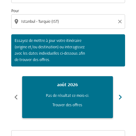
Pour
location_on
close
Essayez de mettre à jour votre itinéraire
(origine et/ou destination) ou interagissez
avec les dates individuelles ci-dessous afin
de trouver des offres.
août 2026
chevron_left
chevron_right
Pas de résultat ce mois-ci.
Trouver des offres