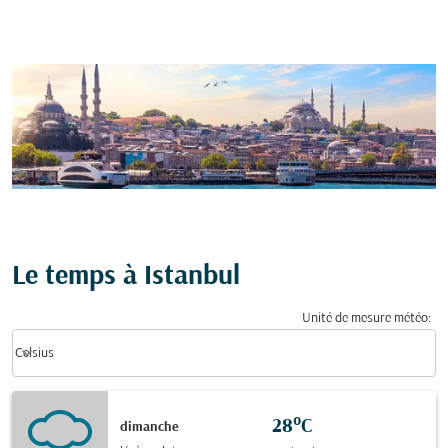
Le temps à Istanbul
Unité de mesure météo
:
Weather unit option Celsius Selected
keyboard_arrow_down
Celsius
28°C
dimanche