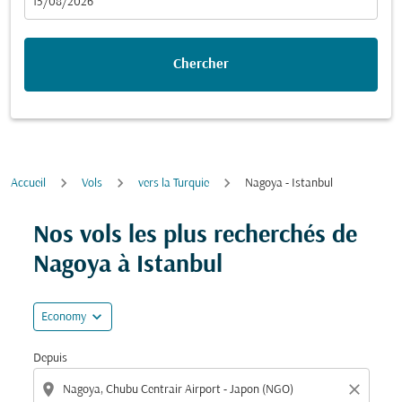
fc-booking-departure-date-aria-label
15/08/2026
Chercher
Accueil
Vols
vers la Turquie
Nagoya - Istanbul
Essayez de mettre à jour votre itinéraire (origine et/ou
Nos vols les plus recherchés de
Nagoya à Istanbul
expand_more
Economy
Depuis
location_on
close