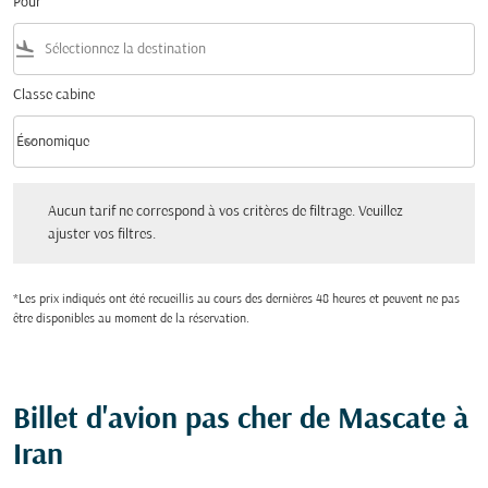
Pour
flight_land
Classe cabine
keyboard_arrow_down
Économique
Classe cabine option Économique Selected
Aucun tarif ne correspond à vos critères de filtrage. Veuillez ajuster vos filtres.
Aucun tarif ne correspond à vos critères de filtrage. Veuillez
ajuster vos filtres.
*Les prix indiqués ont été recueillis au cours des dernières 48 heures et peuvent ne pas
être disponibles au moment de la réservation.
Billet d'avion pas cher de Mascate à
Iran