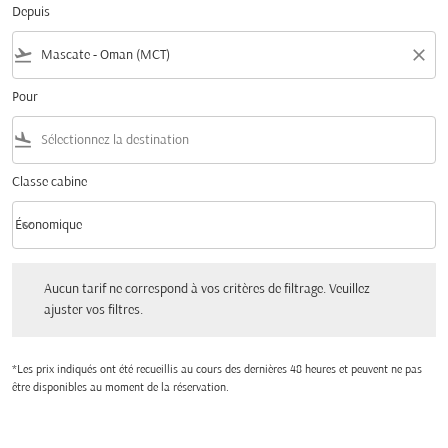
Depuis
flight_takeoff
close
Pour
flight_land
Classe cabine
keyboard_arrow_down
Économique
Classe cabine option Économique Selected
Aucun tarif ne correspond à vos critères de filtrage. Veuillez ajuster vos filtres.
Aucun tarif ne correspond à vos critères de filtrage. Veuillez
ajuster vos filtres.
*Les prix indiqués ont été recueillis au cours des dernières 48 heures et peuvent ne pas
être disponibles au moment de la réservation.