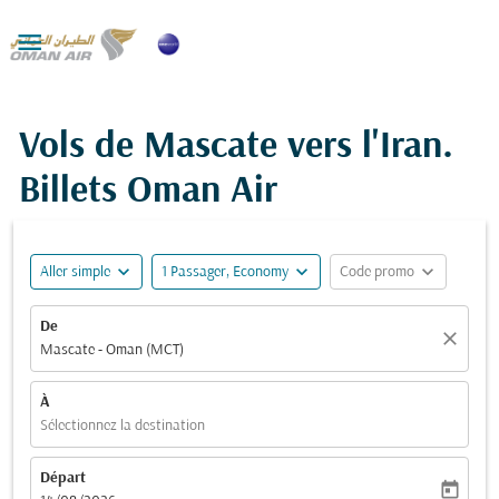

Vols de Mascate vers l'Iran.
Billets Oman Air
expand_more
expand_more
expand_more
Aller simple
1 Passager, Economy
Code promo
De
close
Mascate - Oman (MCT)
À
Sélectionnez la destination
Départ
today