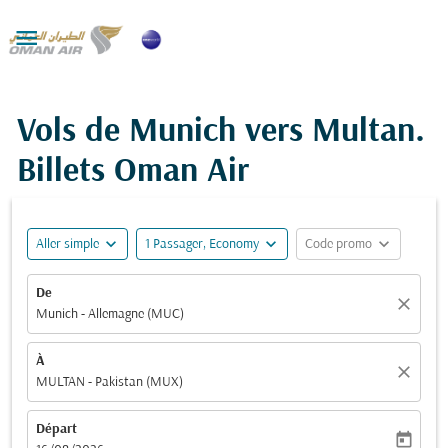

Vols de Munich vers Multan.
Billets Oman Air
expand_more
expand_more
expand_more
Aller simple
1 Passager, Economy
Code promo
De
close
Munich - Allemagne (MUC)
À
close
MULTAN - Pakistan (MUX)
Départ
today