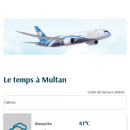
Le temps à Multan
Unité de mesure météo
:
Weather unit option Celsius Selected
keyboard_arrow_down
Celsius
41°C
dimanche