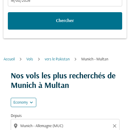
fc-booking-departure-date-aria-label
16/08/2026
Chercher
Accueil
Vols
vers le Pakistan
Munich - Multan
Essayez de mettre à jour votre itinéraire (origine et/ou
Nos vols les plus recherchés de
Munich à Multan
expand_more
Economy
Depuis
location_on
close