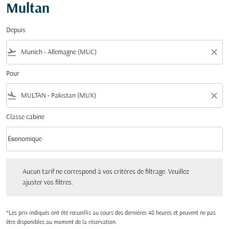
Multan
Depuis
flight_takeoff
close
Pour
flight_land
close
Classe cabine
keyboard_arrow_down
Économique
Classe cabine option Économique Selected
Aucun tarif ne correspond à vos critères de filtrage. Veuillez ajuster vos filtres.
Aucun tarif ne correspond à vos critères de filtrage. Veuillez
ajuster vos filtres.
*Les prix indiqués ont été recueillis au cours des dernières 48 heures et peuvent ne pas
être disponibles au moment de la réservation.