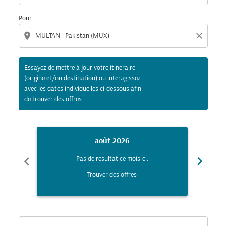
Pour
location_on
close
Essayez de mettre à jour votre itinéraire
(origine et/ou destination) ou interagissez
avec les dates individuelles ci-dessous afin
de trouver des offres.
août 2026
chevron_left
chevron_right
Pas de résultat ce mois-ci.
Trouver des offres