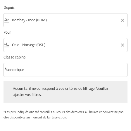
Depuis
flight_takeoff
close
Pour
flight_land
close
Classe cabine
keyboard_arrow_down
Économique
Classe cabine option Économique Selected
Aucun tarif ne correspond à vos critères de filtrage. Veuillez ajuster vos filtres.
Aucun tarif ne correspond à vos critères de filtrage. Veuillez
ajuster vos filtres.
*Les prix indiqués ont été recueillis au cours des dernières 48 heures et peuvent ne pas
être disponibles au moment de la réservation.