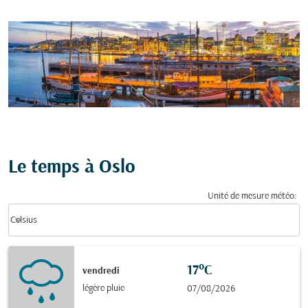
Le temps à Oslo
Unité de mesure météo
:
Weather unit option Celsius Selected
keyboard_arrow_down
Celsius
17°C
vendredi
légère pluie
07/08/2026