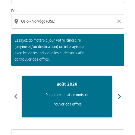
Pour
location_on
close
Essayez de mettre à jour votre itinéraire
(origine et/ou destination) ou interagissez
avec les dates individuelles ci-dessous afin
de trouver des offres.
août 2026
chevron_left
chevron_right
Pas de résultat ce mois-ci.
Trouver des offres