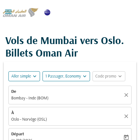

Vols de Mumbai vers Oslo.
Billets Oman Air
expand_more
expand_more
expand_more
Aller simple
1 Passager, Economy
Code promo
De
close
Bombay - Inde (BOM)
À
close
Oslo - Norvège (OSL)
Départ
today