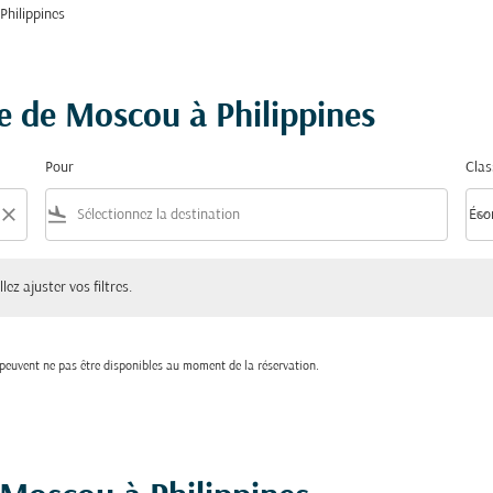
Philippines
re de Moscou à Philippines
Pour
Clas
close
flight_land
keyboard_arrow_down
Éco
Clas
ster vos filtres.
lez ajuster vos filtres.
t peuvent ne pas être disponibles au moment de la réservation.