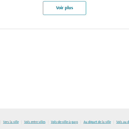
Voir plus
|
|
|
|
|
Vers la ville
Vols entre villes
Vols-de-ville-à-pays
Au départ de la ville
Vols au 