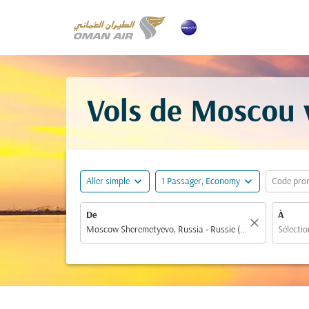
Vols de Moscou v
expand_more
expand_more
Aller simple
1 Passager, Economy
Code pro
De
À
close