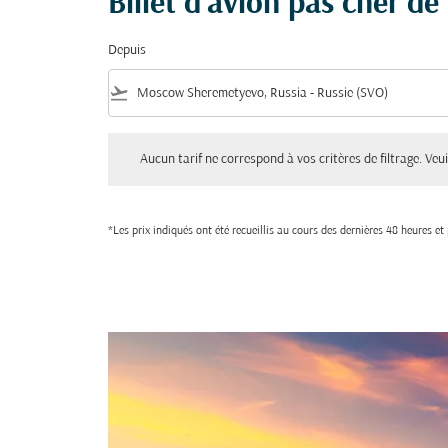
Billet d'avion pas cher d
Depuis
flight_takeoff
Aucun tarif ne correspond à vos critères de filtrage. Veuillez aju
Aucun tarif ne correspond à vos critères de filtrage. Veuil
*Les prix indiqués ont été recueillis au cours des dernières 48 heures e