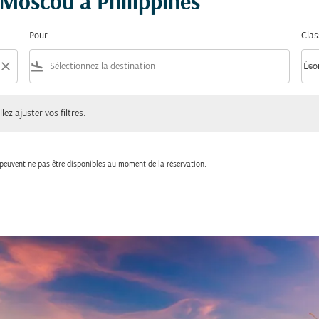
e Moscou à Philippines
Pour
Clas
close
flight_land
keyboard_arrow_down
Éco
Clas
ster vos filtres.
lez ajuster vos filtres.
t peuvent ne pas être disponibles au moment de la réservation.