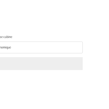
se cabine
nomique
se cabine option Économique Selected