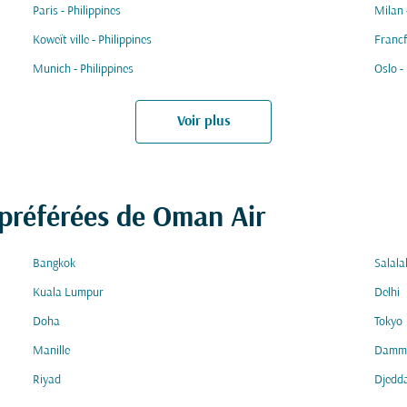
Paris - Philippines
Milan 
Koweït ville - Philippines
Francf
Munich - Philippines
Oslo -
Voir plus
 préférées de Oman Air
Bangkok
Salala
Kuala Lumpur
Delhi
Doha
Tokyo
Manille
Damm
Riyad
Djedd