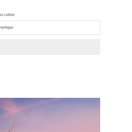
se cabine
nomique
se cabine option Économique Selected