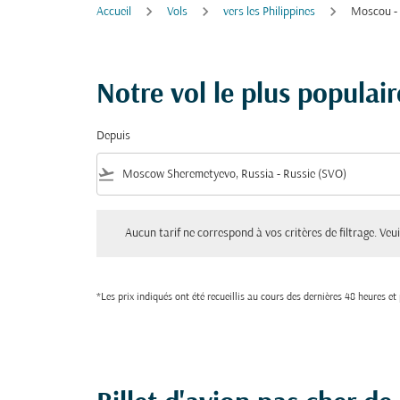
Accueil
Vols
vers les Philippines
Moscou - 
Notre vol le plus populai
Depuis
flight_takeoff
Aucun tarif ne correspond à vos critères de filtrage. Veuillez aju
Aucun tarif ne correspond à vos critères de filtrage. Veuil
*Les prix indiqués ont été recueillis au cours des dernières 48 heures e