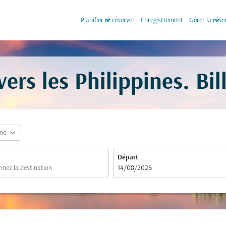
keyboard_arrow_down
keyboard_arrow_down
Planifier et réserver
Enregistrement
Gérer la rése
ers les Philippines. Bi
expand_more
mo
Départ
fc-booking-departure-date-aria-label
14/08/2026