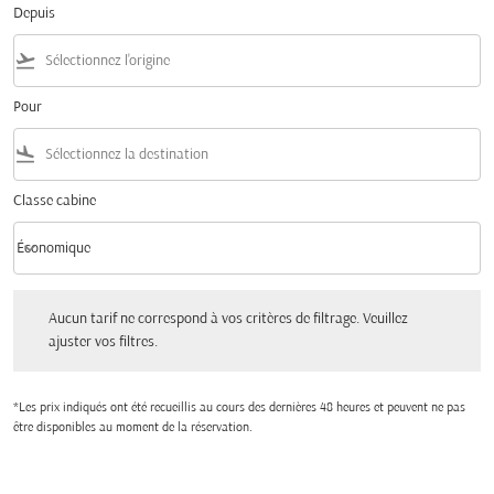
Depuis
flight_takeoff
Pour
flight_land
Classe cabine
keyboard_arrow_down
Économique
Classe cabine option Économique Selected
Aucun tarif ne correspond à vos critères de filtrage. Veuillez ajuster vos filtres.
Aucun tarif ne correspond à vos critères de filtrage. Veuillez
ajuster vos filtres.
*Les prix indiqués ont été recueillis au cours des dernières 48 heures et peuvent ne pas
être disponibles au moment de la réservation.