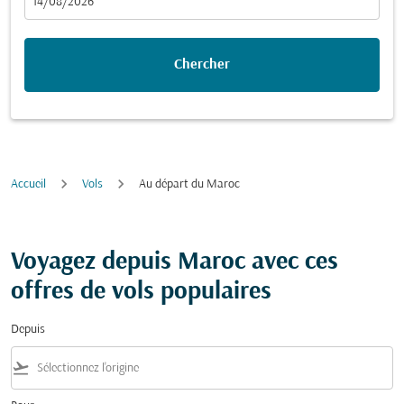
fc-booking-departure-date-aria-label
14/08/2026
Chercher
Accueil
Vols
Au départ du Maroc
Voyagez depuis Maroc avec ces
offres de vols populaires
Depuis
flight_takeoff