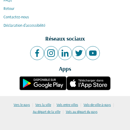
FAQs
Retour
Contactez-nous
Déclaration d’accessibilité
Réseaux sociaux
Apps
|
|
|
|
Vers le pays
Vers la ville
Vols entre villes
Vols-de-ville-à-pays
|
Au départ de la ville
Vols au départ du pays