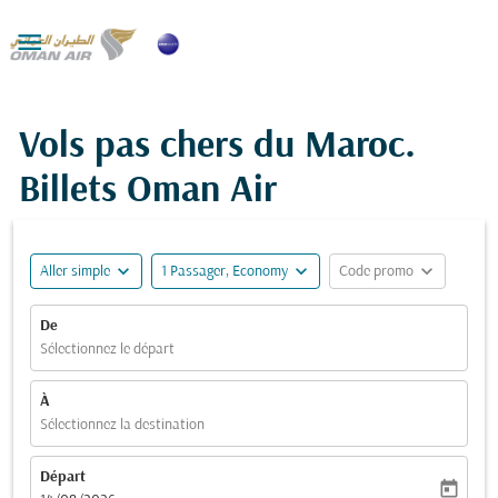

Vols pas chers du Maroc.
Billets Oman Air
expand_more
expand_more
expand_more
Aller simple
1 Passager, Economy
Code promo
De
Sélectionnez le départ
À
Sélectionnez la destination
Départ
today