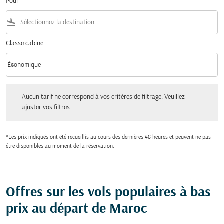
Pour
flight_land
Classe cabine
keyboard_arrow_down
Économique
Classe cabine option Économique Selected
Aucun tarif ne correspond à vos critères de filtrage. Veuillez ajuster vos filtres.
Aucun tarif ne correspond à vos critères de filtrage. Veuillez
ajuster vos filtres.
*Les prix indiqués ont été recueillis au cours des dernières 48 heures et peuvent ne pas
être disponibles au moment de la réservation.
Offres sur les vols populaires à bas
prix au départ de Maroc