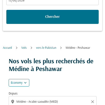
fc-booking-departure-date-aria-label
13/08/2026
Chercher
Accueil
Vols
vers le Pakistan
Médine - Peshawar
Essayez de mettre à jour votre itinéraire (origine et/ou
Nos vols les plus recherchés de
Médine à Peshawar
expand_more
Economy
Depuis
location_on
close