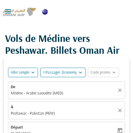

Vols de Médine vers
Peshawar. Billets Oman Air
expand_more
expand_more
expand_more
Aller simple
1 Passager, Economy
Code promo
De
close
Médine - Arabie saoudite (MED)
À
close
Peshawar - Pakistan (PEW)
Départ
today