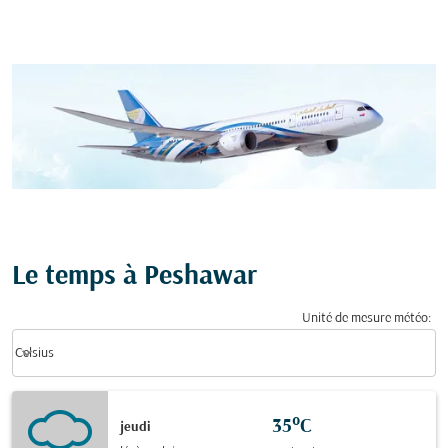
Le temps à Peshawar
Unité de mesure météo
:
Weather unit option Celsius Selected
keyboard_arrow_down
Celsius
35°C
jeudi