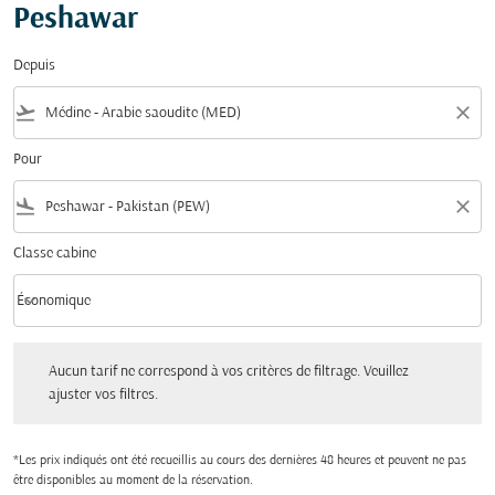
Peshawar
Depuis
flight_takeoff
close
Pour
flight_land
close
Classe cabine
keyboard_arrow_down
Économique
Classe cabine option Économique Selected
Aucun tarif ne correspond à vos critères de filtrage. Veuillez ajuster vos filtres.
Aucun tarif ne correspond à vos critères de filtrage. Veuillez
ajuster vos filtres.
*Les prix indiqués ont été recueillis au cours des dernières 48 heures et peuvent ne pas
être disponibles au moment de la réservation.