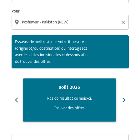
Pour
location_on
close
Essayez de mettre à jour votre itinéraire
(origine et/ou destination) ou interagissez
avec les dates individuelles ci-dessous afin
de trouver des offres.
août 2026
chevron_left
chevron_right
Pas de résultat ce mois-ci.
Trouver des offres