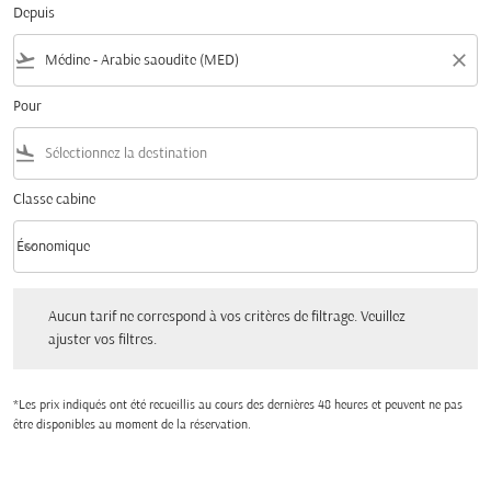
Depuis
flight_takeoff
close
Pour
flight_land
Classe cabine
keyboard_arrow_down
Économique
Classe cabine option Économique Selected
Aucun tarif ne correspond à vos critères de filtrage. Veuillez ajuster vos filtres.
Aucun tarif ne correspond à vos critères de filtrage. Veuillez
ajuster vos filtres.
*Les prix indiqués ont été recueillis au cours des dernières 48 heures et peuvent ne pas
être disponibles au moment de la réservation.