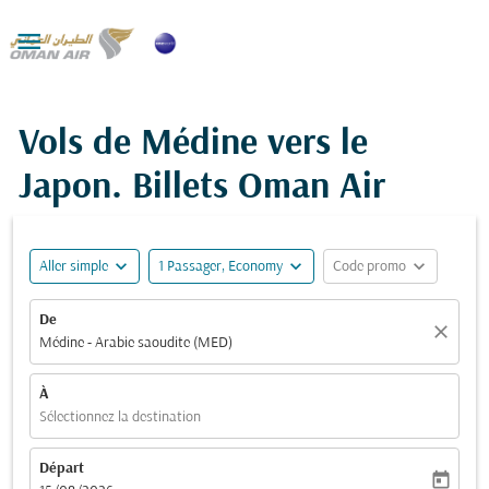

Vols de Médine vers le
Japon. Billets Oman Air
expand_more
expand_more
expand_more
Aller simple
1 Passager, Economy
Code promo
De
close
Médine - Arabie saoudite (MED)
À
Sélectionnez la destination
Départ
today