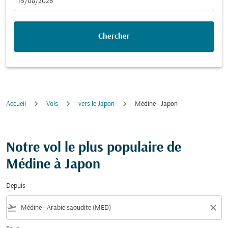
fc-booking-departure-date-aria-label
15/08/2026
Chercher
Accueil
Vols
vers le Japon
Médine - Japon
Notre vol le plus populaire de
Médine à Japon
Depuis
flight_takeoff
close