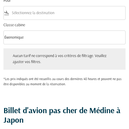
Pour
flight_land
Classe cabine
keyboard_arrow_down
Économique
Classe cabine option Économique Selected
Aucun tarif ne correspond à vos critères de filtrage. Veuillez ajuster vos filtres.
Aucun tarif ne correspond à vos critères de filtrage. Veuillez
ajuster vos filtres.
*Les prix indiqués ont été recueillis au cours des dernières 48 heures et peuvent ne pas
être disponibles au moment de la réservation.
Billet d'avion pas cher de Médine à
Japon