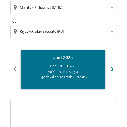
location_on
close
Pour
location_on
close
août 2026
Depuis
USD 377
*
chevron_left
chevron_right
Vu(s) : 19 heures il y a
Type de vol : aller simple
/
Economy
Displaying fares for août-2026