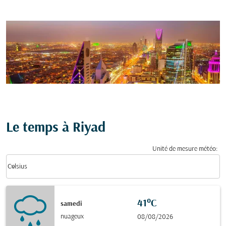
Le temps à Riyad
Unité de mesure météo
:
Weather unit option Celsius Selected
keyboard_arrow_down
Celsius
41°C
samedi
nuageux
08/08/2026