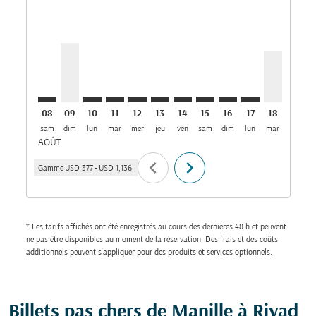
MNL–RUH: cmp-view-offers-disclaimer. Trouver des o
MNL–RUH, 09/08/2026: Depuis USD 733
MNL–RUH: cmp-view-offers-disclaimer. Trouv
MNL–RUH: cmp-view-offers-disclaimer. 
MNL–RUH: cmp-view-offers-disclaim
MNL–RUH: cmp-view-offers-disc
MNL–RUH: cmp-view-offers-
MNL–RUH: cmp-view-off
MNL–RUH: cmp-view
MNL–RUH: cmp-
MNL–RUH,
MNL–R
M
08
09
10
11
12
13
14
15
16
17
18
19
sam
dim
lun
mar
mer
jeu
ven
sam
dim
lun
mar
mer
AOÛT
chevron_left
chevron_right
Gamme
USD 377
-
USD 1,136
* Les tarifs affichés ont été enregistrés au cours des dernières 48 h et peuvent
ne pas être disponibles au moment de la réservation. Des frais et des coûts
additionnels peuvent s'appliquer pour des produits et services optionnels.
Billets pas chers de Manille à Riyad