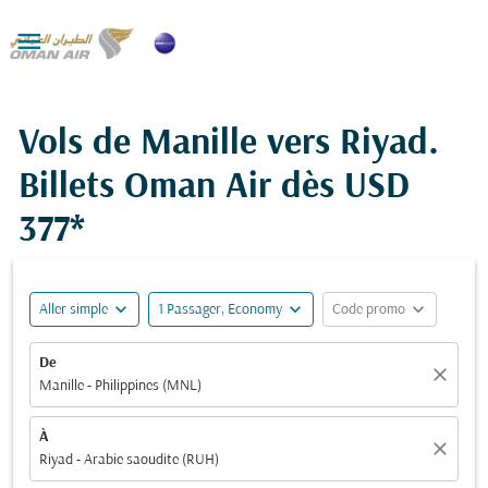

Vols de Manille vers Riyad.
Billets Oman Air dès
USD
377*
expand_more
expand_more
expand_more
Aller simple
1 Passager, Economy
Code promo
De
close
Manille - Philippines (MNL)
À
close
Riyad - Arabie saoudite (RUH)