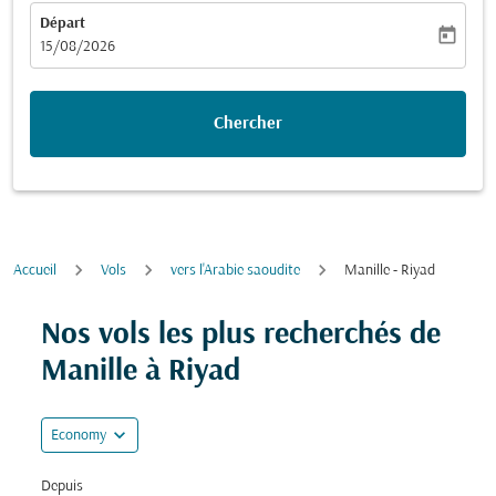
Départ
today
fc-booking-departure-date-aria-label
15/08/2026
Chercher
Accueil
Vols
vers l'Arabie saoudite
Manille - Riyad
Nos vols les plus recherchés de
Manille à Riyad
expand_more
Economy
Depuis