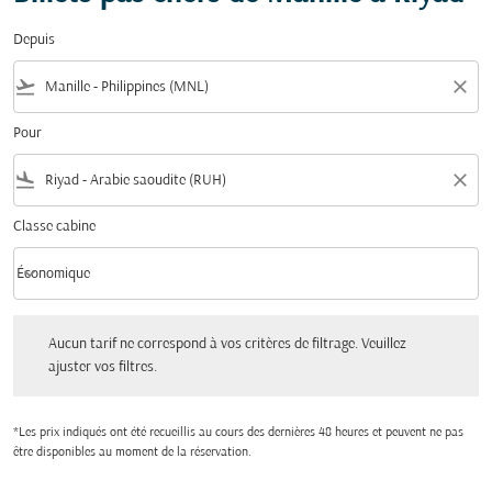
Depuis
flight_takeoff
close
Pour
flight_land
close
Classe cabine
keyboard_arrow_down
Économique
Classe cabine option Économique Selected
Aucun tarif ne correspond à vos critères de filtrage. Veuillez ajuster vos filtres.
Aucun tarif ne correspond à vos critères de filtrage. Veuillez
ajuster vos filtres.
*Les prix indiqués ont été recueillis au cours des dernières 48 heures et peuvent ne pas
être disponibles au moment de la réservation.