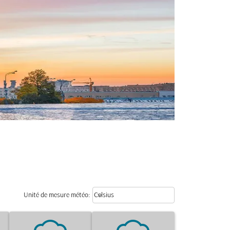
Weather unit option Celsius Select
keyboard_arrow_down
Unité de mesure météo
:
Celsius