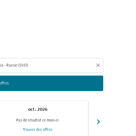
duelles ci-dessous afin de trouver des offres.
close
offres.
oct. 2026
n
chevron_right
Pas de résultat ce mois-ci.
Pas de r
Trouver des offres
Trou