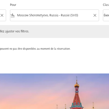
Pour
Clas
close
flight_land
close
keyboard_arrow_down
Éco
Clas
ster vos filtres.
lez ajuster vos filtres.
t peuvent ne pas être disponibles au moment de la réservation.