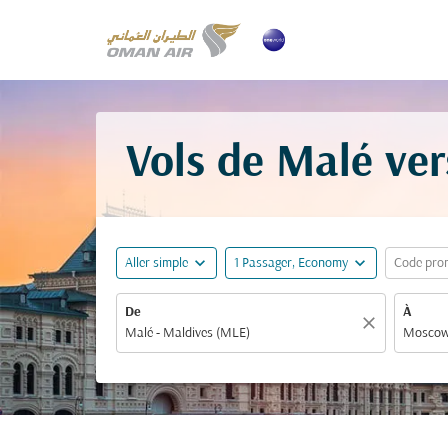
Vols de Malé ver
expand_more
expand_more
Aller simple
1 Passager, Economy
Code pro
De
À
close