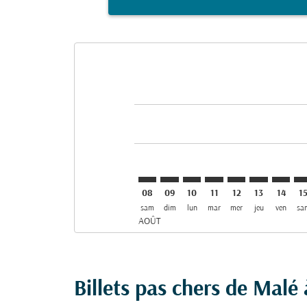
Displaying fares for août-2026
MLE–SVO: cmp-view-offers-discla
MLE–SVO: cmp-view-offers-di
MLE–SVO: cmp-view-offer
MLE–SVO: cmp-view-o
MLE–SVO: cmp-vi
MLE–SVO: c
MLE–SV
ML
08
09
10
11
12
13
14
1
sam
dim
lun
mar
mer
jeu
ven
sa
AOÛT
Billets pas chers de Mal