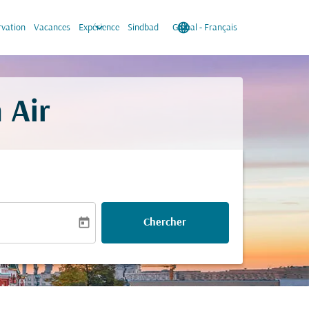
keyboard_arrow_down
language
keyboard_arrow_down
rvation
Vacances
Expérience
Sindbad
Global
-
Français
 Air
today
Chercher