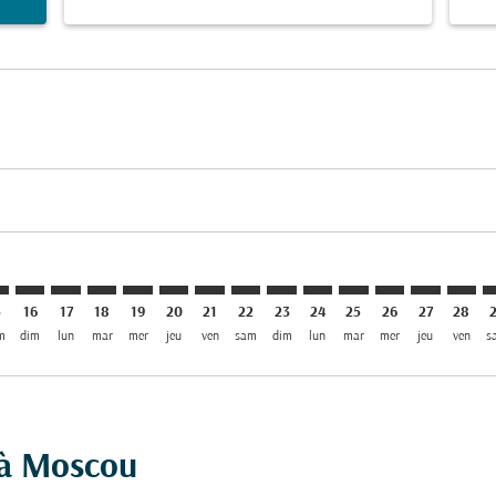
imer. Trouver des offres
sclaimer. Trouver des offres
s-disclaimer. Trouver des offres
ffers-disclaimer. Trouver des offres
ew-offers-disclaimer. Trouver des offres
mp-view-offers-disclaimer. Trouver des offres
O: cmp-view-offers-disclaimer. Trouver des offres
E–SVO: cmp-view-offers-disclaimer. Trouver des offres
MLE–SVO: cmp-view-offers-disclaimer. Trouver des offres
MLE–SVO: cmp-view-offers-disclaimer. Trouver des of
MLE–SVO: cmp-view-offers-disclaimer. Trouver de
MLE–SVO: cmp-view-offers-disclaimer. Trouve
MLE–SVO: cmp-view-offers-disclaimer. Tr
MLE–SVO: cmp-view-offers-disclaime
MLE–SVO: cmp-view-offers-discl
MLE–SVO: cmp-view-offers-d
MLE–SVO: cmp-view-offe
MLE–SVO: cmp-view-
MLE–SVO: cmp-v
MLE–SVO: 
MLE–S
M
5
16
17
18
19
20
21
22
23
24
25
26
27
28
m
dim
lun
mar
mer
jeu
ven
sam
dim
lun
mar
mer
jeu
ven
s
é à Moscou