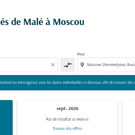
gine et/ou destination) ou interagissez avec les dates indivi
chés de Malé à Moscou
Pour
compare_arrows
close
location_on
nation) ou interagissez avec les dates individuelles ci-dessous afin de trouver des 
sept. 2026
Pas de résultat ce mois-ci.
Trouver des offres