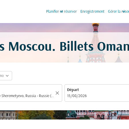
keyboard_arrow_down
keyboard_arrow_down
Planifier et réserver
Enregistrement
Gérer la rése
s Moscou. Billets Oman
expand_more
mo
Départ
close
fc-booking-departure-date-aria-label
15/08/2026