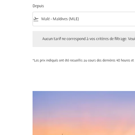
Depuis
flight_takeoff
Aucun tarif ne correspond à vos critères de filtrage. Veuillez aju
Aucun tarif ne correspond à vos critères de filtrage. Veuil
*Les prix indiqués ont été recueillis au cours des dernières 48 heures e