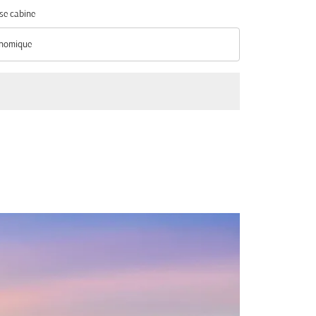
se cabine
nomique
se cabine option Économique Selected