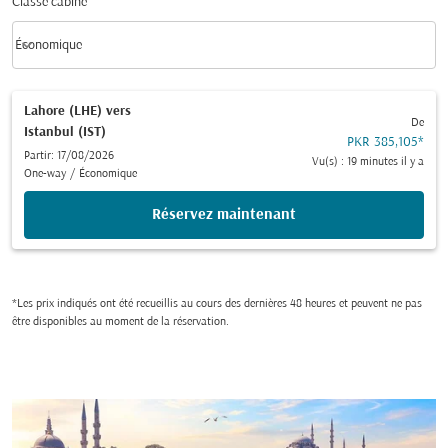
Classe cabine
keyboard_arrow_down
Économique
Classe cabine option Économique Selected
Lahore (LHE)
vers
De
Istanbul (IST)
PKR 385,105
*
Partir: 17/08/2026
Vu(s) : 19 minutes il y a
One-way
/
Économique
Réservez maintenant
*Les prix indiqués ont été recueillis au cours des dernières 48 heures et peuvent ne pas
être disponibles au moment de la réservation.