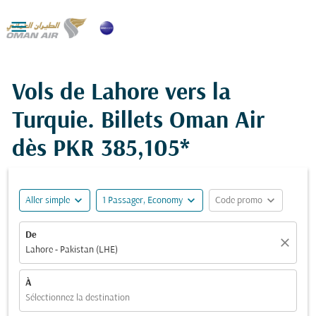

Vols de Lahore vers la
Turquie. Billets Oman Air
dès
PKR 385,105*
expand_more
expand_more
expand_more
Aller simple
1 Passager, Economy
Code promo
De
close
Lahore - Pakistan (LHE)
À
Sélectionnez la destination