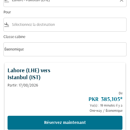
flight_takeoff
close
Pour
flight_land
Classe cabine
keyboard_arrow_down
Économique
Classe cabine option Économique Selected
Lahore (LHE)
vers
Istanbul (IST)
Partir: 17/08/2026
De
PKR 385,105
*
Vu(s) : 19 minutes il y a
One-way
/
Économique
Réservez maintenant