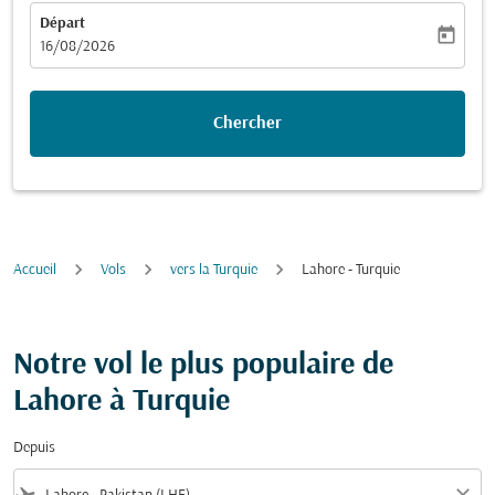
Départ
today
fc-booking-departure-date-aria-label
16/08/2026
Chercher
Accueil
Vols
vers la Turquie
Lahore - Turquie
Notre vol le plus populaire de
Lahore à Turquie
Depuis