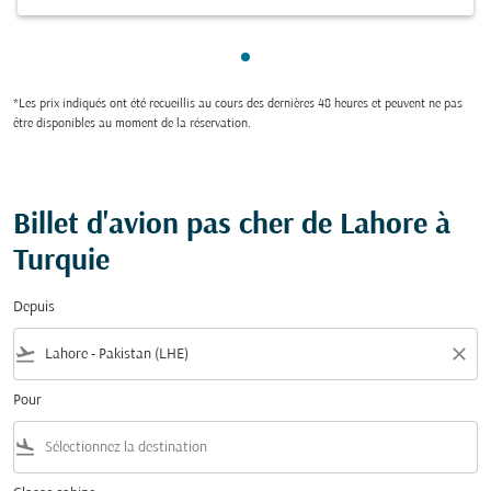
Showing cmp-pagination-sho
*Les prix indiqués ont été recueillis au cours des dernières 48 heures et peuvent ne pas
être disponibles au moment de la réservation.
Billet d'avion pas cher de Lahore à
Turquie
Depuis
flight_takeoff
close
Pour
flight_land