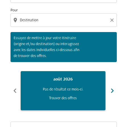
Pour
location_on
close
Essayez de mettre à jour votre itinéraire
(origine et/ou destination) ou interagissez
avec les dates individuelles ci-dessous afin
de trouver des offres.
août 2026
chevron_left
chevron_right
Pas de résultat ce mois-ci.
Trouver des offres