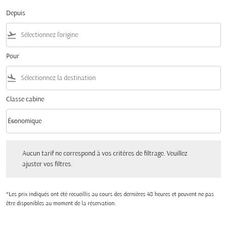
Depuis
flight_takeoff
Pour
flight_land
Classe cabine
keyboard_arrow_down
Économique
Classe cabine option Économique Selected
Aucun tarif ne correspond à vos critères de filtrage. Veuillez ajuster vos filtres.
Aucun tarif ne correspond à vos critères de filtrage. Veuillez
ajuster vos filtres.
*Les prix indiqués ont été recueillis au cours des dernières 48 heures et peuvent ne pas
être disponibles au moment de la réservation.