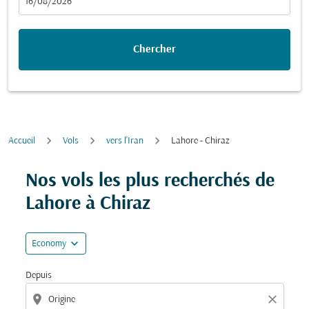
fc-booking-departure-date-aria-label
16/08/2026
Chercher
Accueil
Vols
vers l'Iran
Lahore - Chiraz
Essayez de mettre à jour votre itinéraire (origine et/ou
Nos vols les plus recherchés de
Lahore à Chiraz
expand_more
Economy
Depuis
location_on
close