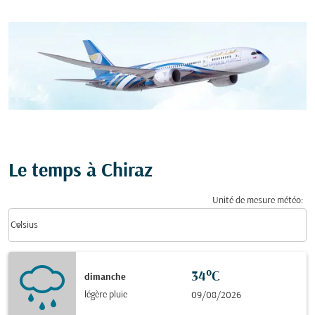
Le temps à Chiraz
Unité de mesure météo
:
Weather unit option Celsius Selected
keyboard_arrow_down
Celsius
34°C
dimanche
légère pluie
09/08/2026