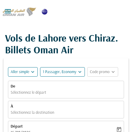

Vols de Lahore vers Chiraz.
Billets Oman Air
expand_more
expand_more
expand_more
Aller simple
1 Passager, Economy
Code promo
De
Sélectionnez le départ
À
Sélectionnez la destination
Départ
today