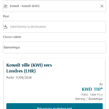
flight_takeoff
close
Pour
flight_land
Classe cabine
keyboard_arrow_down
Économique
Classe cabine option Économique Selected
Koweït ville (KWI)
vers
Londres (LHR)
Partir: 11/09/2026
De
KWD 110
*
Vu(s) : 1 jour il y a
One-way
/
Économique
Réservez maintenant