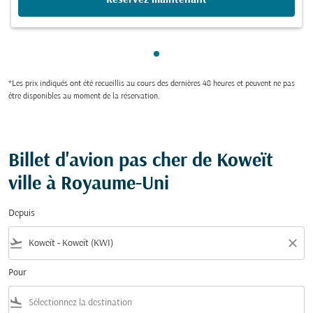
Showing cmp-pagination-sho
*Les prix indiqués ont été recueillis au cours des dernières 48 heures et peuvent ne pas
être disponibles au moment de la réservation.
Billet d'avion pas cher de Koweït
ville à Royaume-Uni
Depuis
flight_takeoff
close
Pour
flight_land