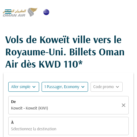

Vols de Koweït ville vers le
Royaume-Uni. Billets Oman
Air dès
KWD 110*
expand_more
expand_more
expand_more
Aller simple
1 Passager, Economy
Code promo
De
close
Koweït - Koweït (KWI)
À
Sélectionnez la destination