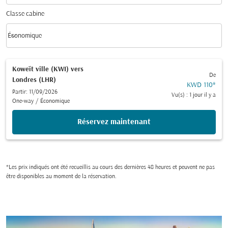
Classe cabine
keyboard_arrow_down
Économique
Classe cabine option Économique Selected
Koweït ville (KWI)
vers
De
Londres (LHR)
KWD 110
*
Partir: 11/09/2026
Vu(s) : 1 jour il y a
One-way
/
Économique
Réservez maintenant
*Les prix indiqués ont été recueillis au cours des dernières 48 heures et peuvent ne pas
être disponibles au moment de la réservation.