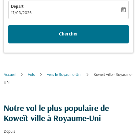
Départ
today
fc-booking-departure-date-aria-label
17/08/2026
Chercher
Accueil
Vols
vers le Royaume-Uni
Koweït ville - Royaume-
Uni
Notre vol le plus populaire de
Koweït ville à Royaume-Uni
Depuis