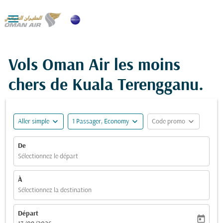

Vols Oman Air les moins
chers de Kuala Terengganu.
expand_more
expand_more
expand_more
Aller simple
1 Passager, Economy
Code promo
De
Sélectionnez le départ
À
Sélectionnez la destination
Départ
today