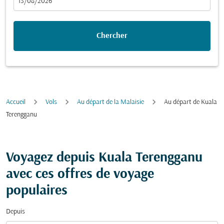
fc-booking-departure-date-aria-label
13/08/2026
Chercher
Accueil
Vols
Au départ de la Malaisie
Au départ de Kuala
Terengganu
Voyagez depuis Kuala Terengganu
avec ces offres de voyage
populaires
Depuis