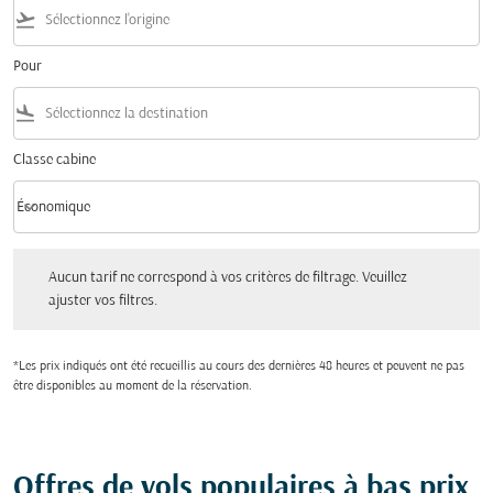
flight_takeoff
Pour
flight_land
Classe cabine
keyboard_arrow_down
Économique
Classe cabine option Économique Selected
Aucun tarif ne correspond à vos critères de filtrage. Veuillez ajuster vos filtres.
Aucun tarif ne correspond à vos critères de filtrage. Veuillez
ajuster vos filtres.
*Les prix indiqués ont été recueillis au cours des dernières 48 heures et peuvent ne pas
être disponibles au moment de la réservation.
Offres de vols populaires à bas prix