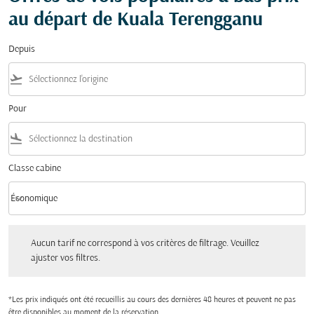
au départ de Kuala Terengganu
Depuis
flight_takeoff
Pour
flight_land
Classe cabine
keyboard_arrow_down
Économique
Classe cabine option Économique Selected
Aucun tarif ne correspond à vos critères de filtrage. Veuillez ajuster vos filtres.
Aucun tarif ne correspond à vos critères de filtrage. Veuillez
ajuster vos filtres.
*Les prix indiqués ont été recueillis au cours des dernières 48 heures et peuvent ne pas
être disponibles au moment de la réservation.