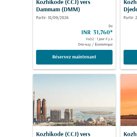
Kozhikode (CCJ)
vers
Kozh
Dammam (DMM)
Djed
Partir: 18/09/2026
Partir:
De
INR 31,760
*
Vu(s) : 1 jour il y a
One-way
/
Économique
Réservez maintenant
Kozhikode (CCJ)
vers
Kozh