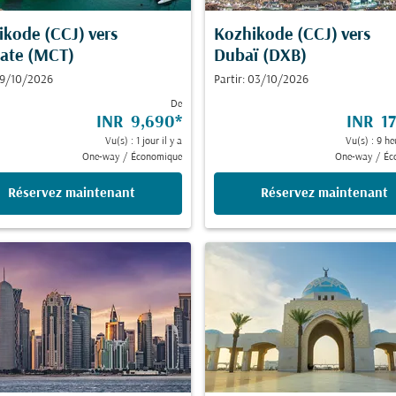
ikode (CCJ)
vers
Kozhikode (CCJ)
vers
ate (MCT)
Dubaï (DXB)
 19/10/2026
Partir: 03/10/2026
De
INR 9,690
*
INR 17
Vu(s) : 1 jour il y a
Vu(s) : 9 he
One-way
/
Économique
One-way
/
Éc
Réservez maintenant
Réservez maintenant