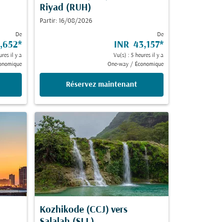
Riyad (RUH)
Partir: 16/08/2026
De
De
,652
*
INR 43,157
*
ures il y a
Vu(s) : 5 heures il y a
onomique
One-way
/
Économique
Réservez maintenant
Kozhikode (CCJ)
vers