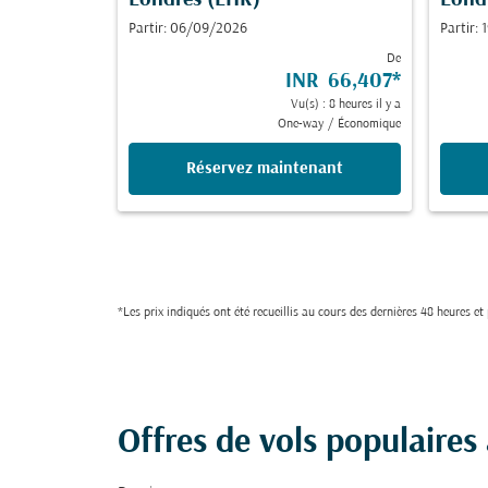
Londres (LHR)
Lond
Partir: 06/09/2026
Partir:
De
INR 66,407
*
Vu(s) : 8 heures il y a
One-way
/
Économique
Réservez maintenant
*Les prix indiqués ont été recueillis au cours des dernières 48 heures e
Offres de vols populaires