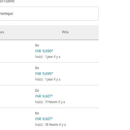
se cabine
nomique
se cabine option Économique Selected
tes
Prix
De
INR 9,690
*
Vu(s) : 1 jour il y a
De
INR 9,690
*
Vu(s) : 1 jour il y a
De
INR 9,687
*
Vu(s) : 11 heures il y a
De
INR 9,687
*
Vu(s) : 10 heures il y a