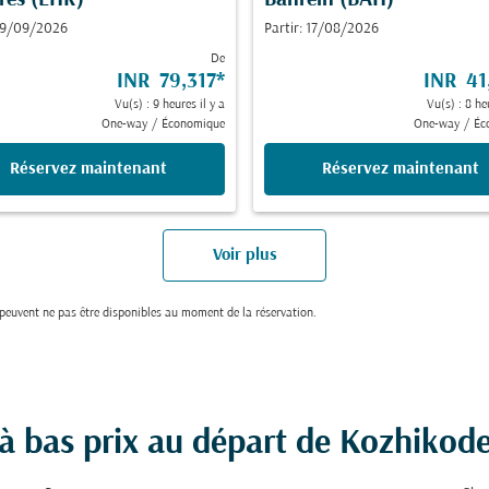
res (LHR)
Bahreïn (BAH)
 19/09/2026
Partir: 17/08/2026
De
INR 79,317
*
INR 41
Vu(s) : 9 heures il y a
Vu(s) : 8 he
One-way
/
Économique
One-way
/
Éc
Réservez maintenant
Réservez maintenant
Voir plus
t peuvent ne pas être disponibles au moment de la réservation.
 à bas prix au départ de Kozhikod