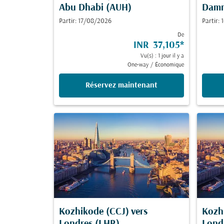
Abu Dhabi (AUH)
Dam
Partir: 17/08/2026
Partir:
De
INR 37,105
*
Vu(s) : 1 jour il y a
One-way
/
Économique
Réservez maintenant
Kozhikode (CCJ)
vers
Kozh