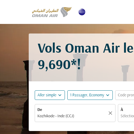
Vols Oman Air l
9,690*
!
expand_more
expand_more
Aller simple
1 Passager, Economy
Code pro
De
À
close