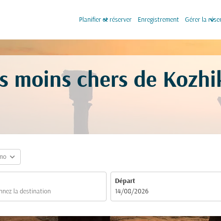
keyboard_arrow_down
keyboard_arrow_down
Planifier et réserver
Enregistrement
Gérer la rése
es moins chers de Kozh
expand_more
mo
Départ
fc-booking-departure-date-aria-label
14/08/2026