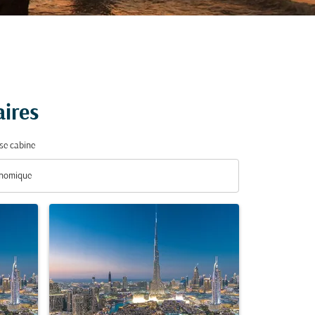
ires
se cabine
nomique
se cabine option Économique Selected