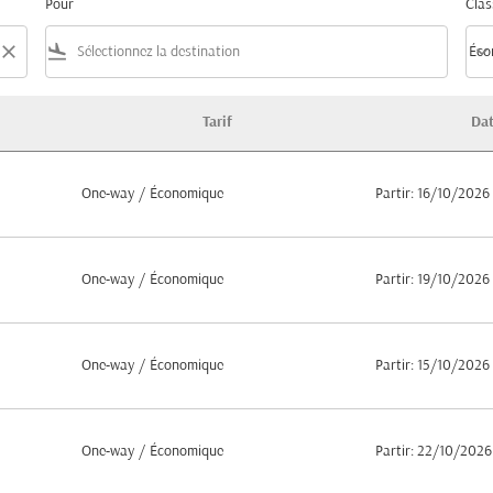
Pour
Clas
close
flight_land
keyboard_arrow_down
Éco
Clas
Tarif
Da
rt de Kozhikode
One-way
/
Économique
Partir: 16/10/2026
One-way
/
Économique
Partir: 19/10/2026
One-way
/
Économique
Partir: 15/10/2026
One-way
/
Économique
Partir: 22/10/2026