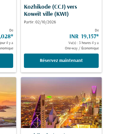
Kozhikode (CCJ)
vers
Koweït ville (KWI)
Partir: 02/10/2026
De
De
,028
*
INR 19,157
*
jour il y a
Vu(s) : 3 heures il y a
onomique
One-way
/
Économique
Réservez maintenant