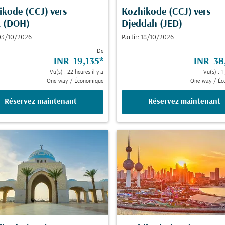
ikode (CCJ)
vers
Kozhikode (CCJ)
vers
 (DOH)
Djeddah (JED)
 03/10/2026
Partir: 18/10/2026
De
INR 19,135
*
INR 38
Vu(s) : 22 heures il y a
Vu(s) : 1 
One-way
/
Économique
One-way
/
Éc
Réservez maintenant
Réservez maintenant