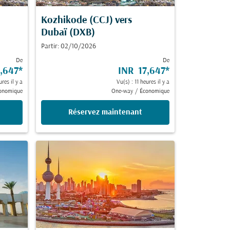
Kozhikode (CCJ)
vers
Dubaï (DXB)
Partir: 02/10/2026
De
De
,647
*
INR 17,647
*
ures il y a
Vu(s) : 11 heures il y a
onomique
One-way
/
Économique
Réservez maintenant