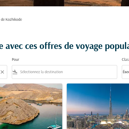
 de Kozhikode
 avec ces offres de voyage popula
Pour
Clas
close
flight_land
keyboard_arrow_down
Éco
Clas