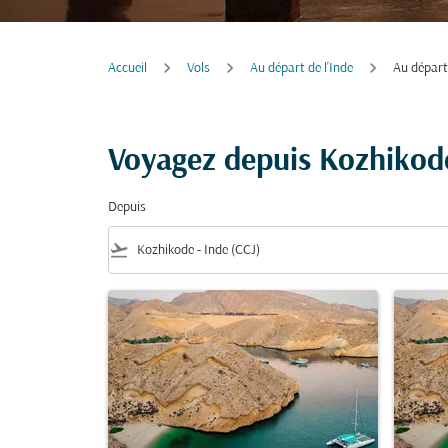
Accueil
Vols
Au départ de l'Inde
Au départ
Voyagez depuis Kozhikode
Depuis
flight_takeoff