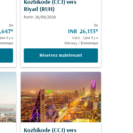
Kozhikode (CCJ)
vers
Riyad (RUH)
Partir: 26/09/2026
De
De
,647
*
INR 26,153
*
jour il y a
Vu(s) : 1 jour il y a
onomique
One-way
/
Économique
Réservez maintenant
Kozhikode (CCJ)
vers