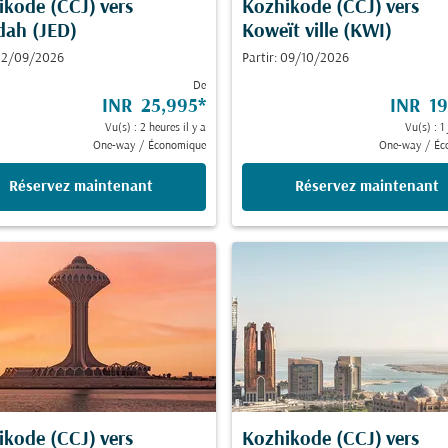
ikode (CCJ)
vers
Kozhikode (CCJ)
vers
dah (JED)
Koweït ville (KWI)
 22/09/2026
Partir: 09/10/2026
De
INR 25,995
*
INR 19
Vu(s) : 2 heures il y a
Vu(s) : 1 
One-way
/
Économique
One-way
/
Éc
Réservez maintenant
Réservez maintenant
ikode (CCJ)
vers
Kozhikode (CCJ)
vers