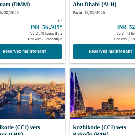
mam (DMM)
Abu Dhabi (AUH)
 16/08/2026
Partir: 13/09/2026
De
INR 36,505
*
INR 32
Vu(s) : 18 heures il y a
Vu(s) : 15 he
One-way
/
Économique
One-way
/
Éc
Réservez maintenant
Réservez maintenant
ikode (CCJ)
vers
Kozhikode (CCJ)
vers