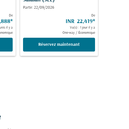
Salalah (SLL)
Partir: 22/09/2026
De
De
,888
*
INR 22,419
*
ures il y a
Vu(s) : 1 jour il y a
onomique
One-way
/
Économique
Réservez maintenant
e