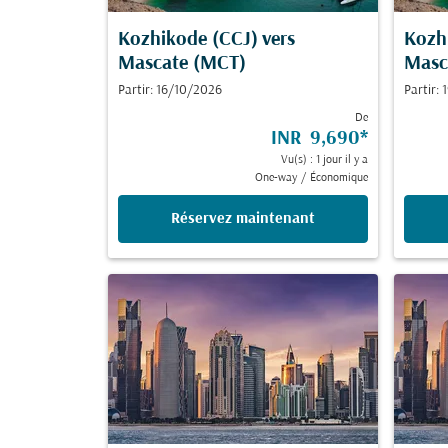
Kozhikode (CCJ)
vers
Kozh
Mascate (MCT)
Masc
Partir: 16/10/2026
Partir:
De
INR 9,690
*
Vu(s) : 1 jour il y a
One-way
/
Économique
Réservez maintenant