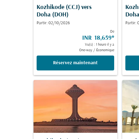
Kozhikode (CCJ)
vers
Kozh
Doha (DOH)
Doha
Partir: 02/10/2026
Partir:
De
INR 18,659
*
Vu(s) : 1 heure il y a
One-way
/
Économique
Réservez maintenant