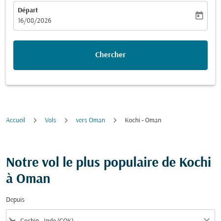
Départ
today
fc-booking-departure-date-aria-label
16/08/2026
Chercher
Accueil
Vols
vers Oman
Kochi - Oman
Notre vol le plus populaire de Kochi
à Oman
Depuis