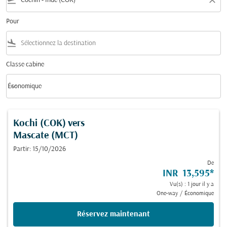
flight_takeoff
close
Pour
flight_land
Classe cabine
keyboard_arrow_down
Économique
Classe cabine option Économique Selected
Kochi (COK)
vers
Mascate (MCT)
Partir: 15/10/2026
De
INR 13,595
*
Vu(s) : 1 jour il y a
One-way
/
Économique
Réservez maintenant