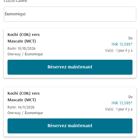
Classe cabine
keyboard_arrow_down
Économique
Classe cabine option Économique Selected
Kochi (COK)
vers
De
Mascate (MCT)
INR 13,595
*
Partir: 15/10/2026
Vu(s) : 1 jour il y a
One-way
/
Économique
Réservez maintenant
Kochi (COK)
vers
De
Mascate (MCT)
INR 13,595
*
Partir: 14/11/2026
Vu(s) : 1 jour il y a
One-way
/
Économique
Réservez maintenant