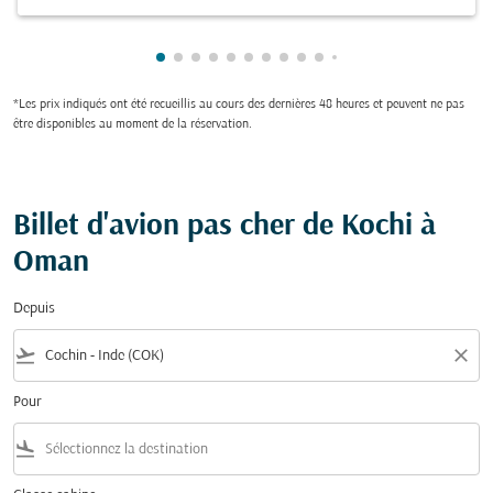
Showing cmp-pagination-showing-card
Showing cmp-pagination-showing-car
Showing cmp-pagination-showing-c
Showing cmp-pagination-showing
Showing cmp-pagination-showi
Showing cmp-pagination-sho
Showing cmp-pagination-s
Showing cmp-pagination
Showing cmp-paginati
Showing cmp-pagina
*Les prix indiqués ont été recueillis au cours des dernières 48 heures et peuvent ne pas
être disponibles au moment de la réservation.
Billet d'avion pas cher de Kochi à
Oman
Depuis
flight_takeoff
close
Pour
flight_land