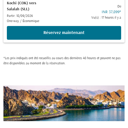
Kochi (COK)
vers
De
Salalah (SLL)
INR 37,899
*
Partir: 18/09/2026
Vu(s) : 17 heures il y a
One-way
/
Économique
Réservez maintenant
*Les prix indiqués ont été recueillis au cours des dernières 48 heures et peuvent ne pas
être disponibles au moment de la réservation.