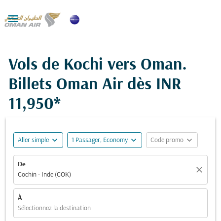

Vols de Kochi vers Oman.
Billets Oman Air dès
INR
11,950*
expand_more
expand_more
expand_more
Aller simple
1 Passager, Economy
Code promo
De
close
Cochin - Inde (COK)
À
Sélectionnez la destination