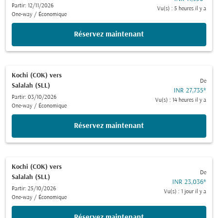
Partir: 12/11/2026
Vu(s) : 5 heures il y a
One-way
/
Économique
Réservez maintenant
Kochi (COK)
vers
De
Salalah (SLL)
INR 27,735
*
Partir: 03/10/2026
Vu(s) : 14 heures il y a
One-way
/
Économique
Réservez maintenant
Kochi (COK)
vers
De
Salalah (SLL)
INR 23,036
*
Partir: 25/10/2026
Vu(s) : 1 jour il y a
One-way
/
Économique
Réservez maintenant