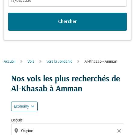
fc-booking-departure-date-aria-label
13/08/2026
Chercher
Accueil
Vols
vers la Jordanie
Al-Khasab - Amman
Essayez de mettre à jour votre itinéraire (origine et/ou
Nos vols les plus recherchés de
Al-Khasab à Amman
expand_more
Economy
Depuis
location_on
close