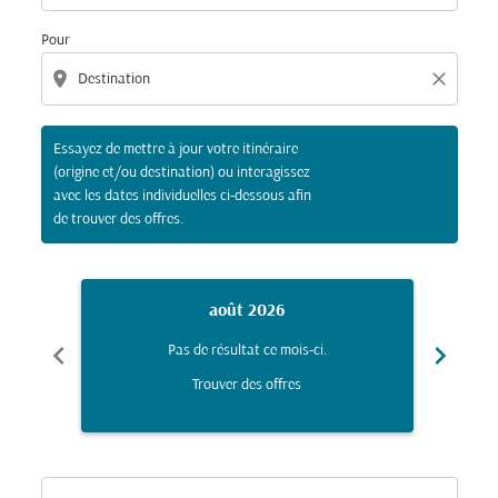
Pour
location_on
close
Essayez de mettre à jour votre itinéraire
(origine et/ou destination) ou interagissez
avec les dates individuelles ci-dessous afin
de trouver des offres.
août 2026
chevron_left
chevron_right
Pas de résultat ce mois-ci.
Trouver des offres