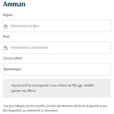
Amman
Depuis
flight_takeoff
Pour
flight_land
Classe cabine
keyboard_arrow_down
Économique
Classe cabine option Économique Selected
Aucun tarif ne correspond à vos critères de filtrage. Veuillez ajuster vos filtres.
Aucun tarif ne correspond à vos critères de filtrage. Veuillez
ajuster vos filtres.
*Les prix indiqués ont été recueillis au cours des dernières 48 heures et peuvent ne pas
être disponibles au moment de la réservation.