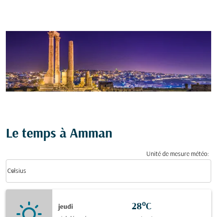
Le temps à Amman
Unité de mesure météo
:
Weather unit option Celsius Selected
keyboard_arrow_down
Celsius
28°C
jeudi