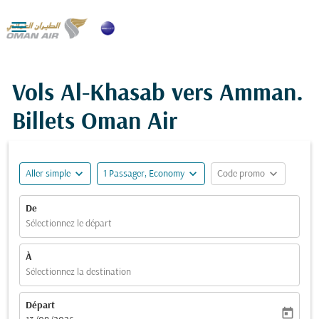

Vols Al-Khasab vers Amman.
Billets Oman Air
expand_more
expand_more
expand_more
Aller simple
1 Passager, Economy
Code promo
De
Sélectionnez le départ
À
Sélectionnez la destination
Départ
today