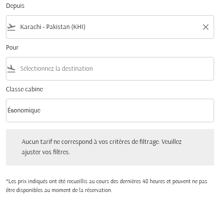
Depuis
flight_takeoff
close
Pour
flight_land
Classe cabine
keyboard_arrow_down
Économique
Classe cabine option Économique Selected
Aucun tarif ne correspond à vos critères de filtrage. Veuillez ajuster vos filtres.
Aucun tarif ne correspond à vos critères de filtrage. Veuillez
ajuster vos filtres.
*Les prix indiqués ont été recueillis au cours des dernières 48 heures et peuvent ne pas
être disponibles au moment de la réservation.