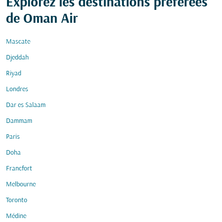
Explorez les destinations préférées
de Oman Air
Mascate
Djeddah
Riyad
Londres
Dar es Salaam
Dammam
Paris
Doha
Francfort
Melbourne
Toronto
Médine