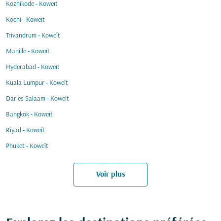
Kozhikode - Koweït
Kochi - Koweït
Trivandrum - Koweït
Manille - Koweït
Hyderabad - Koweït
Kuala Lumpur - Koweït
Dar es Salaam - Koweït
Bangkok - Koweït
Riyad - Koweït
Phuket - Koweït
Voir plus