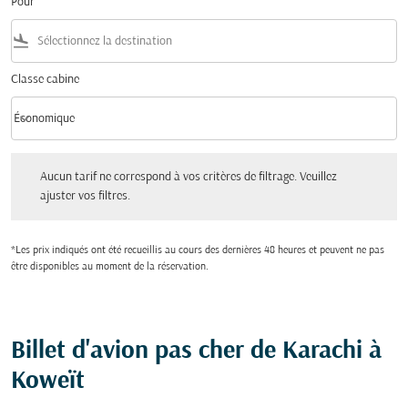
Pour
flight_land
Classe cabine
keyboard_arrow_down
Économique
Classe cabine option Économique Selected
Aucun tarif ne correspond à vos critères de filtrage. Veuillez ajuster vos filtres.
Aucun tarif ne correspond à vos critères de filtrage. Veuillez
ajuster vos filtres.
*Les prix indiqués ont été recueillis au cours des dernières 48 heures et peuvent ne pas
être disponibles au moment de la réservation.
Billet d'avion pas cher de Karachi à
Koweït