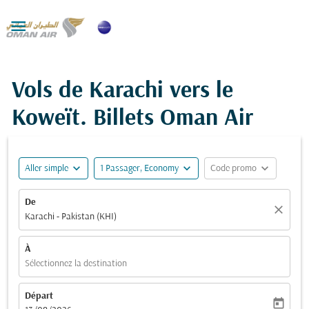

Vols de Karachi vers le
Koweït. Billets Oman Air
expand_more
expand_more
expand_more
Aller simple
1 Passager, Economy
Code promo
De
close
Karachi - Pakistan (KHI)
À
Sélectionnez la destination
Départ
today