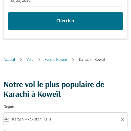
fc-booking-departure-date-aria-label
13/08/2026
Chercher
Accueil
Vols
vers le Koweït
Karachi - Koweït
Notre vol le plus populaire de
Karachi à Koweït
Depuis
flight_takeoff
close