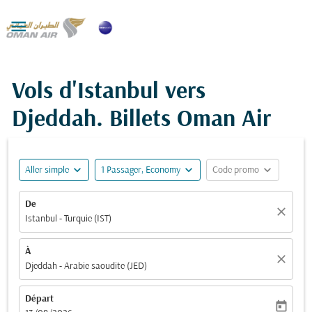

Vols d'Istanbul vers
Djeddah. Billets Oman Air
expand_more
expand_more
expand_more
Aller simple
1 Passager, Economy
Code promo
De
close
Istanbul - Turquie (IST)
À
close
Djeddah - Arabie saoudite (JED)
Départ
today