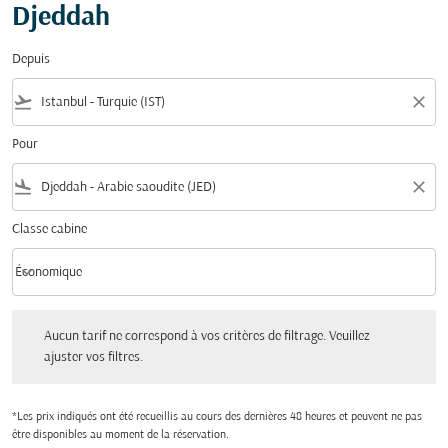
Djeddah
Depuis
flight_takeoff
close
Pour
flight_land
close
Classe cabine
keyboard_arrow_down
Économique
Classe cabine option Économique Selected
Aucun tarif ne correspond à vos critères de filtrage. Veuillez ajuster vos filtres.
Aucun tarif ne correspond à vos critères de filtrage. Veuillez
ajuster vos filtres.
*Les prix indiqués ont été recueillis au cours des dernières 48 heures et peuvent ne pas
être disponibles au moment de la réservation.