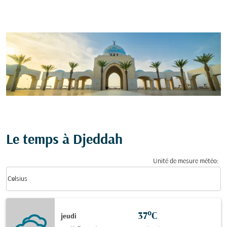
Le temps à Djeddah
Unité de mesure météo
:
Weather unit option Celsius Selected
keyboard_arrow_down
Celsius
37°C
jeudi