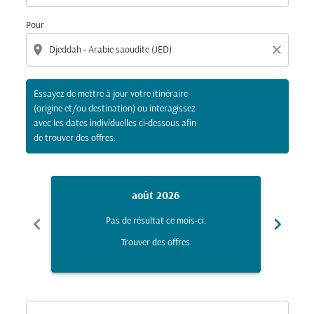
Pour
location_on
close
Essayez de mettre à jour votre itinéraire
(origine et/ou destination) ou interagissez
avec les dates individuelles ci-dessous afin
de trouver des offres.
août 2026
chevron_left
chevron_right
Pas de résultat ce mois-ci.
Trouver des offres