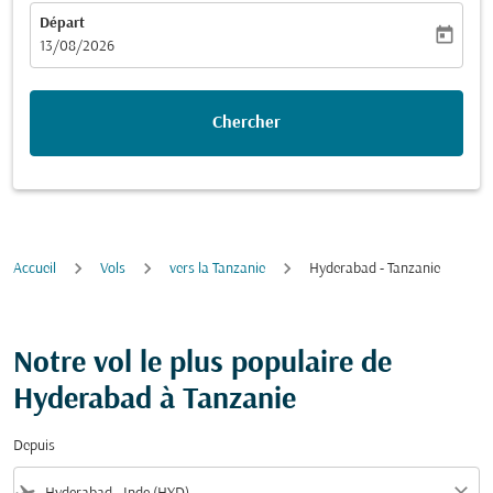
Départ
today
fc-booking-departure-date-aria-label
13/08/2026
Chercher
Accueil
Vols
vers la Tanzanie
Hyderabad - Tanzanie
Notre vol le plus populaire de
Hyderabad à Tanzanie
Depuis