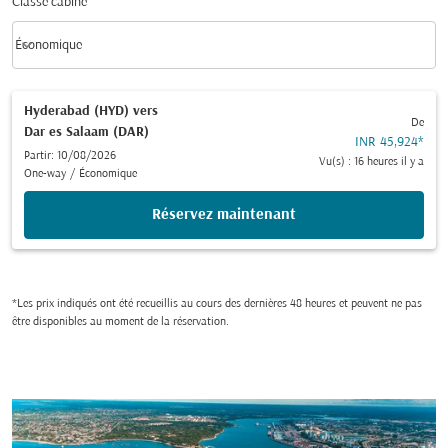
Classe cabine
keyboard_arrow_down
Économique
Classe cabine option Économique Selected
Hyderabad (HYD)
vers
De
Dar es Salaam (DAR)
INR 45,924
*
Partir: 10/08/2026
Vu(s) : 16 heures il y a
One-way
/
Économique
Réservez maintenant
*Les prix indiqués ont été recueillis au cours des dernières 48 heures et peuvent ne pas
être disponibles au moment de la réservation.