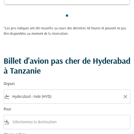
Showing cmp-pagination-sho
*Les prix indiqués ont été recueillis au cours des dernières 48 heures et peuvent ne pas
être disponibles au moment de la réservation.
Billet d'avion pas cher de Hyderabad
à Tanzanie
Depuis
flight_takeoff
close
Pour
flight_land