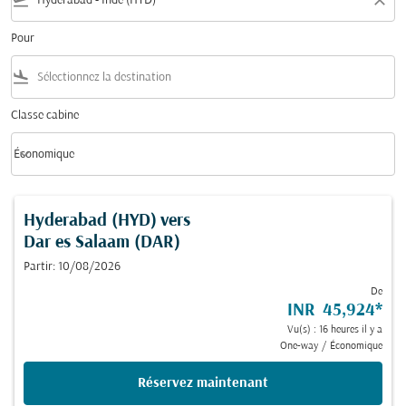
flight_takeoff
close
Pour
flight_land
Classe cabine
keyboard_arrow_down
Économique
Classe cabine option Économique Selected
Hyderabad (HYD)
vers
Dar es Salaam (DAR)
Partir: 10/08/2026
De
INR 45,924
*
Vu(s) : 16 heures il y a
One-way
/
Économique
Réservez maintenant