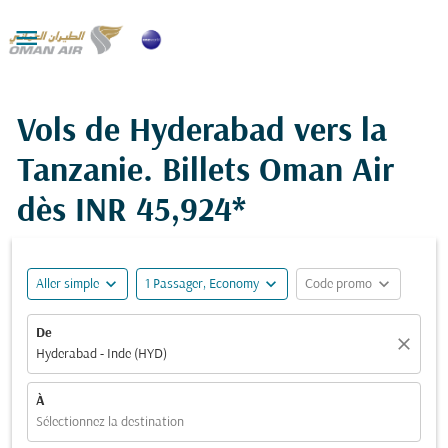

Vols de Hyderabad vers la
Tanzanie. Billets Oman Air
dès
INR 45,924*
expand_more
expand_more
expand_more
Aller simple
1 Passager, Economy
Code promo
De
close
Hyderabad - Inde (HYD)
À
Sélectionnez la destination