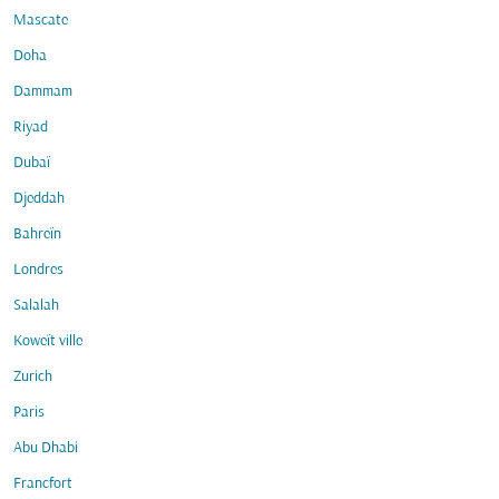
Mascate
Doha
Dammam
Riyad
Dubaï
Djeddah
Bahreïn
Londres
Salalah
Koweït ville
Zurich
Paris
Abu Dhabi
Francfort