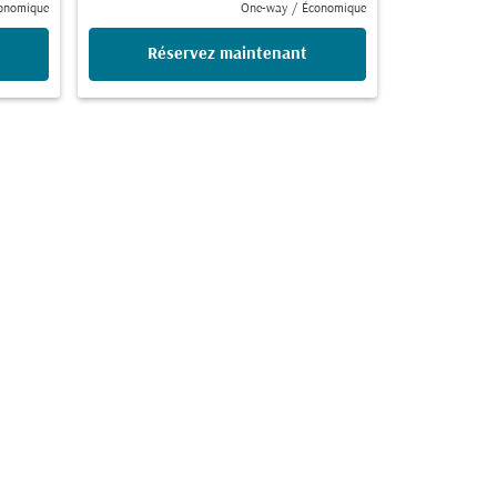
onomique
One-way
/
Économique
Réservez maintenant