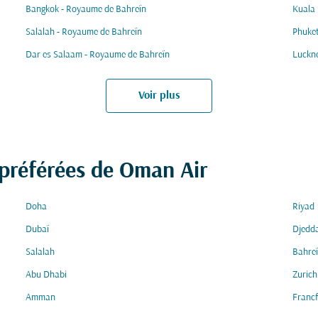
Bangkok - Royaume de Bahreïn
Kuala
Salalah - Royaume de Bahreïn
Phuket
Dar es Salaam - Royaume de Bahreïn
Luckn
Voir plus
 préférées de Oman Air
Doha
Riyad
Dubaï
Djedd
Salalah
Bahre
Abu Dhabi
Zurich
Amman
Francf