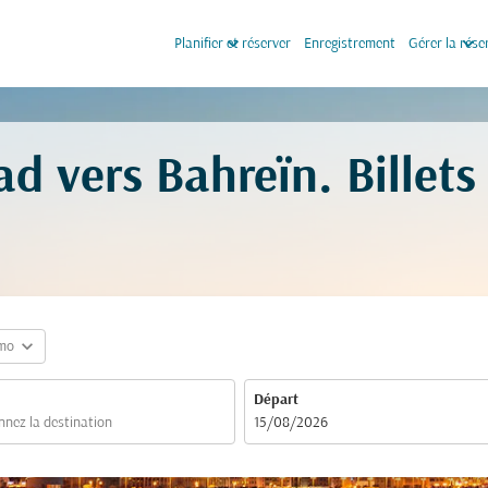
keyboard_arrow_down
keyboard_arrow_down
Planifier et réserver
Enregistrement
Gérer la rése
d vers Bahreïn. Billet
expand_more
mo
Départ
fc-booking-departure-date-aria-label
15/08/2026