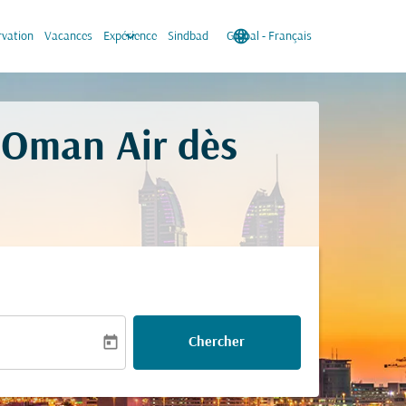
keyboard_arrow_down
language
keyboard_arrow_down
rvation
Vacances
Expérience
Sindbad
Global
-
Français
s Oman Air dès
today
Chercher