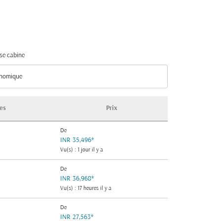
se cabine
nomique
se cabine option Économique Selected
es
Prix
De
INR 35,496
*
Vu(s) : 1 jour il y a
De
INR 36,968
*
Vu(s) : 17 heures il y a
De
INR 27,563
*