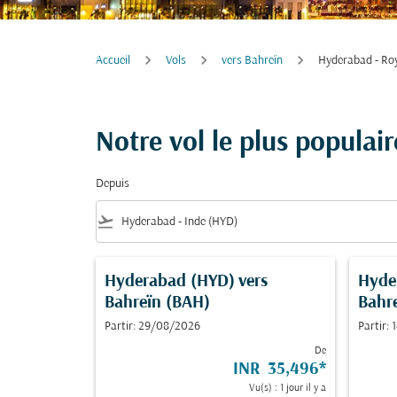
Accueil
Vols
vers Bahreïn
Hyderabad - Ro
Notre vol le plus popula
Depuis
flight_takeoff
Hyderabad (HYD)
vers
Hyde
Bahreïn (BAH)
Bahr
Partir: 29/08/2026
Partir:
De
INR 35,496
*
Vu(s) : 1 jour il y a