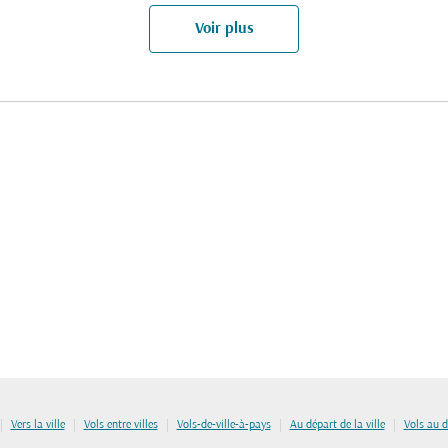
Voir plus
|
|
|
|
|
Vers la ville
Vols entre villes
Vols-de-ville-à-pays
Au départ de la ville
Vols au 