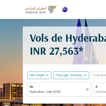
Vols de Hyderaba
INR 27,563*
expand_more
expand_more
Aller simple
1 Passager, Economy
Code pro
De
À
close