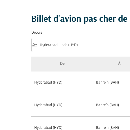
Billet d'avion pas cher 
Depuis
flight_takeoff
De
À
Billet d'avion pas cher de Hyderabad à Roya
Hyderabad (HYD)
Bahreïn (BAH)
Hyderabad (HYD)
Bahreïn (BAH)
Hyderabad (HYD)
Bahreïn (BAH)