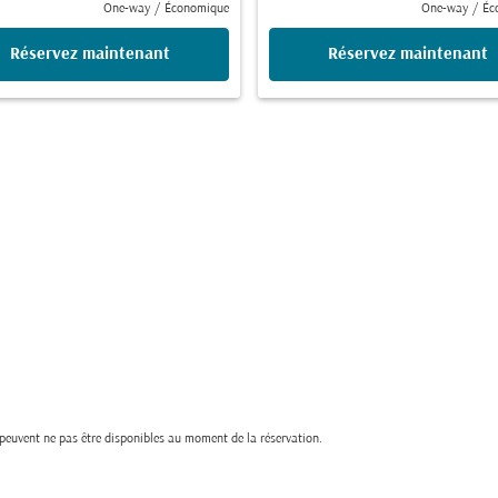
One-way
/
Économique
One-way
/
Éc
Réservez maintenant
Réservez maintenant
t peuvent ne pas être disponibles au moment de la réservation.