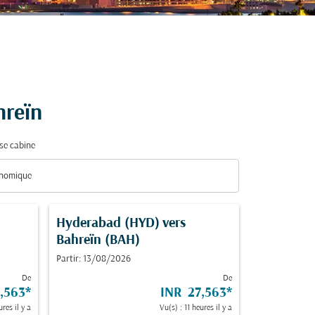
hreïn
se cabine
nomique
se cabine option Économique Selected
Hyderabad (HYD)
vers
Bahreïn (BAH)
Partir: 13/08/2026
De
De
,563
*
INR 27,563
*
ures il y a
Vu(s) : 11 heures il y a