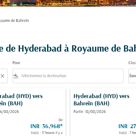
yaume de Bahreïn
ire de Hyderabad à Royaume de Ba
Pour
Clas
close
flight_land
keyboard_arrow_down
Éco
Clas
rabad (HYD)
vers
Hyderabad (HYD)
vers
eïn (BAH)
Bahreïn (BAH)
 14/08/2026
Partir: 18/08/2026
De
INR 36,968
*
INR 27
Vu(s) : 17 heures il y a
Vu(s) : 7 he