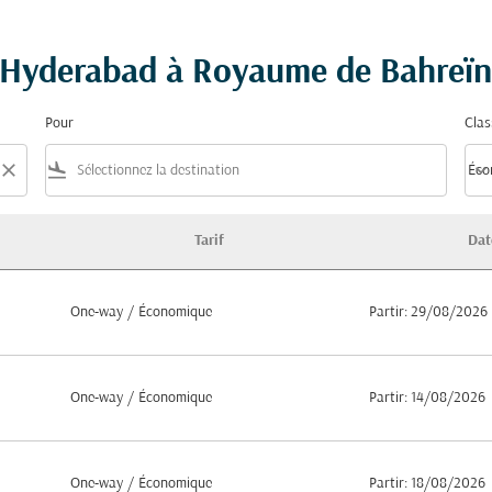
de Hyderabad à Royaume de Bahreïn
Pour
Clas
close
flight_land
keyboard_arrow_down
Éco
Clas
Tarif
Dat
ume de Bahreïn
One-way
/
Économique
Partir: 29/08/2026
One-way
/
Économique
Partir: 14/08/2026
One-way
/
Économique
Partir: 18/08/2026