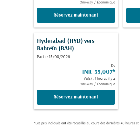
One-way
/
Économique
Réservez maintenant
Hyderabad (HYD)
vers
Bahreïn (BAH)
Partir: 15/08/2026
De
INR 35,007
*
Vu(s) : 7 heures il y a
One-way
/
Économique
Réservez maintenant
*Les prix indiqués ont été recueillis au cours des dernières 48 heures e