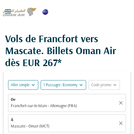

Vols de Francfort vers
Mascate. Billets Oman Air
dès
EUR 267*
expand_more
expand_more
expand_more
Aller simple
1 Passager, Economy
Code promo
De
close
Francfort-sur-le-Main - Allemagne (FRA)
À
close
Mascate - Oman (MCT)