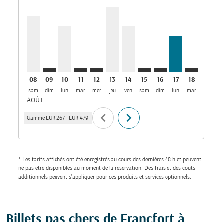
FRA–MCT, 08/08/2026: Depuis EUR 417
FRA–MCT: cmp-view-offers-disclaimer. Trouver d
FRA–MCT, 10/08/2026: Depuis EUR 339
FRA–MCT: cmp-view-offers-disclaimer. T
FRA–MCT: cmp-view-offers-disclaime
FRA–MCT, 13/08/2026: Depuis 
FRA–MCT, 14/08/2026: Dep
FRA–MCT: cmp-view-offe
FRA–MCT: cmp-view
FRA–MCT, 17/0
FRA–MCT: 
FRA–M
F
08
09
10
11
12
13
14
15
16
17
18
19
sam
dim
lun
mar
mer
jeu
ven
sam
dim
lun
mar
mer
AOÛT
chevron_left
chevron_right
Gamme
EUR 267
-
EUR 479
* Les tarifs affichés ont été enregistrés au cours des dernières 48 h et peuvent
ne pas être disponibles au moment de la réservation. Des frais et des coûts
additionnels peuvent s'appliquer pour des produits et services optionnels.
Billets pas chers de Francfort à