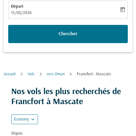
Départ
today
fc-booking-departure-date-aria-label
15/08/2026
Chercher
Accueil
Vols
vers Oman
Francfort - Mascate
Nos vols les plus recherchés de
Francfort à Mascate
expand_more
Economy
Depuis