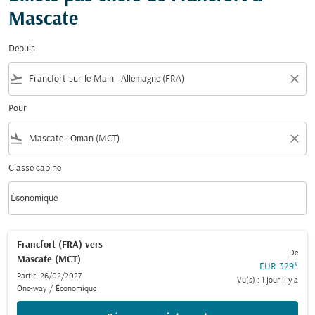
Mascate
Depuis
flight_takeoff
close
Pour
flight_land
close
Classe cabine
keyboard_arrow_down
Économique
Classe cabine option Économique Selected
Francfort (FRA)
vers
De
Mascate (MCT)
EUR 329
*
Partir: 26/02/2027
Vu(s) : 1 jour il y a
One-way
/
Économique