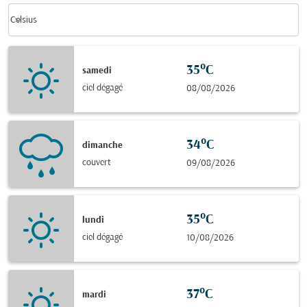
Weather unit option Celsius Selected
keyboard_arrow_down
Celsius
35°C
samedi
ciel dégagé
08/08/2026
34°C
dimanche
couvert
09/08/2026
35°C
lundi
ciel dégagé
10/08/2026
37°C
mardi