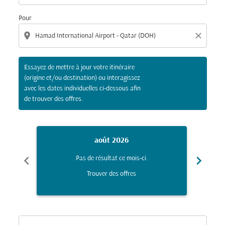
Pour
location_on
close
Essayez de mettre à jour votre itinéraire
(origine et/ou destination) ou interagissez
avec les dates individuelles ci-dessous afin
de trouver des offres.
août 2026
chevron_left
chevron_right
Pas de résultat ce mois-ci.
Trouver des offres