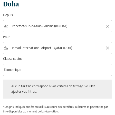
Doha
Depuis
flight_takeoff
close
Pour
flight_land
close
Classe cabine
keyboard_arrow_down
Économique
Classe cabine option Économique Selected
Aucun tarif ne correspond à vos critères de filtrage. Veuillez ajuster vos filtres.
Aucun tarif ne correspond à vos critères de filtrage. Veuillez
ajuster vos filtres.
*Les prix indiqués ont été recueillis au cours des dernières 48 heures et peuvent ne pas
être disponibles au moment de la réservation.