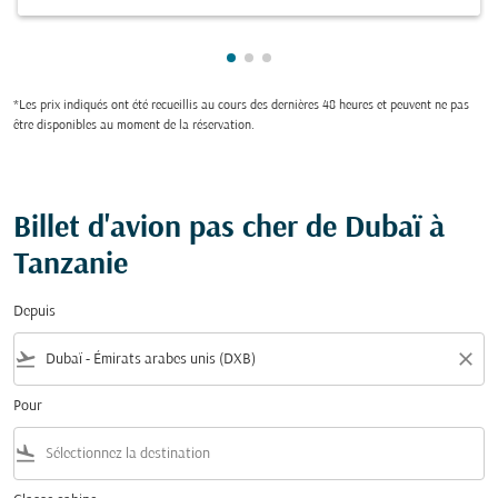
Showing cmp-pagination-showi
Showing cmp-pagination-sho
Showing cmp-pagination-s
*Les prix indiqués ont été recueillis au cours des dernières 48 heures et peuvent ne pas
être disponibles au moment de la réservation.
Billet d'avion pas cher de Dubaï à
Tanzanie
Depuis
flight_takeoff
close
Pour
flight_land