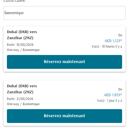
Classe cabine
keyboard_arrow_down
Économique
Classe cabine option Économique Selected
Dubaï (DXB)
vers
De
Zanzíbar (ZNZ)
AED 1,125
*
Partir: 10/08/2026
Vu(s) : 18 heures il y a
One-way
/
Économique
Réservez maintenant
Dubaï (DXB)
vers
De
Zanzíbar (ZNZ)
AED 1,935
*
Partir: 21/08/2026
Vu(s) : 1 jour il y a
One-way
/
Économique
Réservez maintenant