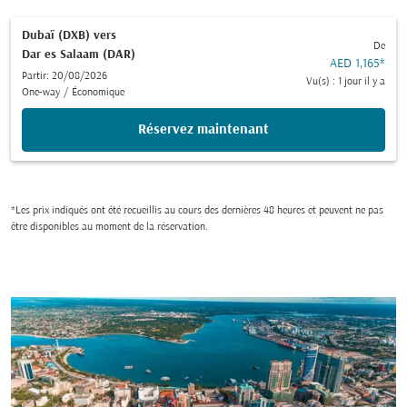
Dubaï (DXB)
vers
De
Dar es Salaam (DAR)
AED 1,165
*
Partir: 20/08/2026
Vu(s) : 1 jour il y a
One-way
/
Économique
Réservez maintenant
*Les prix indiqués ont été recueillis au cours des dernières 48 heures et peuvent ne pas
être disponibles au moment de la réservation.