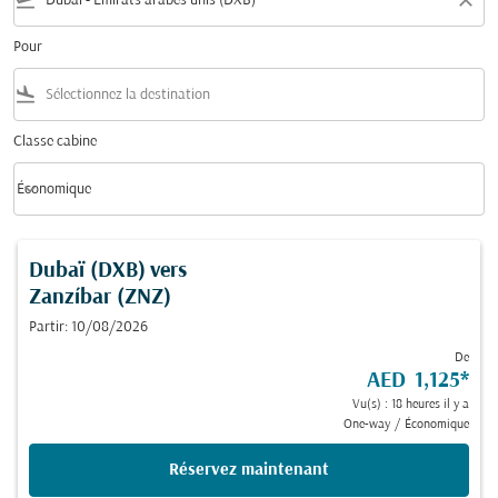
flight_takeoff
close
Pour
flight_land
Classe cabine
keyboard_arrow_down
Économique
Classe cabine option Économique Selected
Dubaï (DXB)
vers
Zanzíbar (ZNZ)
Partir: 10/08/2026
De
AED 1,125
*
Vu(s) : 18 heures il y a
One-way
/
Économique
Réservez maintenant