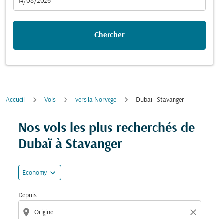
fc-booking-departure-date-aria-label
14/08/2026
Chercher
Accueil
Vols
vers la Norvège
Dubaï - Stavanger
Essayez de mettre à jour votre itinéraire (origine et/ou
Nos vols les plus recherchés de
Dubaï à Stavanger
expand_more
Economy
Depuis
location_on
close