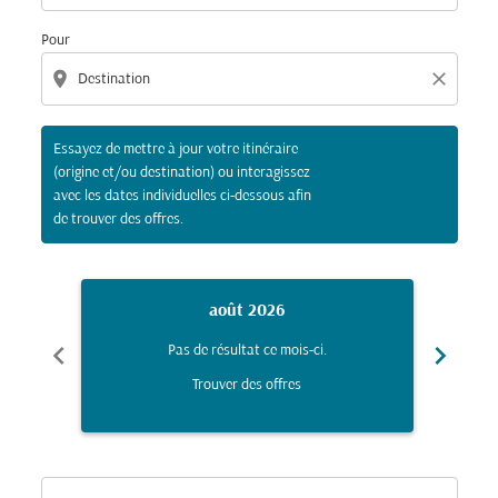
Pour
location_on
close
Essayez de mettre à jour votre itinéraire
(origine et/ou destination) ou interagissez
avec les dates individuelles ci-dessous afin
de trouver des offres.
août 2026
chevron_left
chevron_right
Pas de résultat ce mois-ci.
Trouver des offres