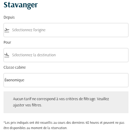
Stavanger
Depuis
flight_takeoff
Pour
flight_land
Classe cabine
keyboard_arrow_down
Économique
Classe cabine option Économique Selected
Aucun tarif ne correspond à vos critères de filtrage. Veuillez ajuster vos filtres.
Aucun tarif ne correspond à vos critères de filtrage. Veuillez
ajuster vos filtres.
*Les prix indiqués ont été recueillis au cours des dernières 48 heures et peuvent ne pas
être disponibles au moment de la réservation.