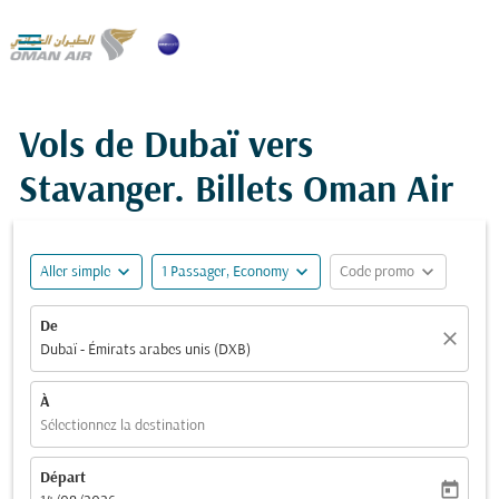

Vols de Dubaï vers
Stavanger. Billets Oman Air
expand_more
expand_more
expand_more
Aller simple
1 Passager, Economy
Code promo
De
close
Dubaï - Émirats arabes unis (DXB)
À
Sélectionnez la destination
Départ
today