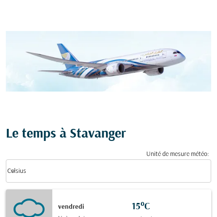
Le temps à Stavanger
Unité de mesure météo
:
Weather unit option Celsius Selected
keyboard_arrow_down
Celsius
15°C
vendredi