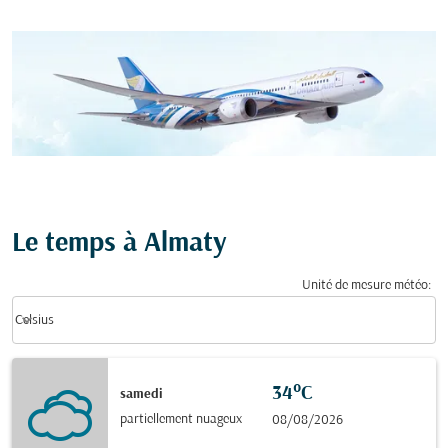
Le temps à Almaty
Unité de mesure météo
:
Weather unit option Celsius Selected
keyboard_arrow_down
Celsius
34°C
samedi
partiellement nuageux
08/08/2026