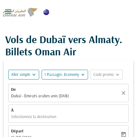

Vols de Dubaï vers Almaty.
Billets Oman Air
expand_more
expand_more
expand_more
Aller simple
1 Passager, Economy
Code promo
De
close
Dubaï - Émirats arabes unis (DXB)
À
Sélectionnez la destination
Départ
today