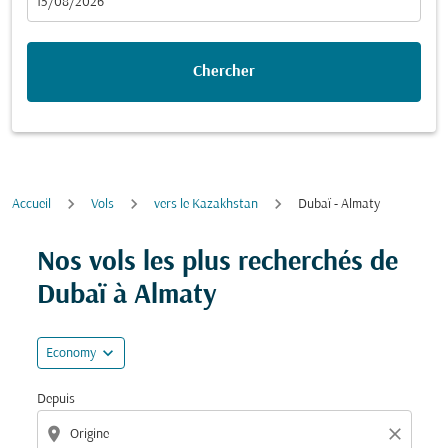
fc-booking-departure-date-aria-label
15/08/2026
Chercher
Accueil
Vols
vers le Kazakhstan
Dubaï - Almaty
Essayez de mettre à jour votre itinéraire (origine et/ou
Nos vols les plus recherchés de
Dubaï à Almaty
expand_more
Economy
Depuis
location_on
close