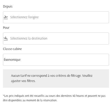
Depuis
flight_takeoff
Pour
flight_land
Classe cabine
keyboard_arrow_down
Économique
Classe cabine option Économique Selected
Aucun tarif ne correspond à vos critères de filtrage. Veuillez ajuster vos filtres.
Aucun tarif ne correspond à vos critères de filtrage. Veuillez
ajuster vos filtres.
*Les prix indiqués ont été recueillis au cours des dernières 48 heures et peuvent ne pas
être disponibles au moment de la réservation.