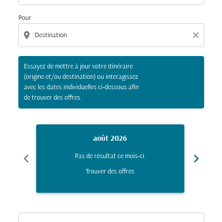
Pour
location_on
close
Essayez de mettre à jour votre itinéraire
(origine et/ou destination) ou interagissez
avec les dates individuelles ci-dessous afin
de trouver des offres.
août 2026
chevron_left
chevron_right
Pas de résultat ce mois-ci.
Trouver des offres