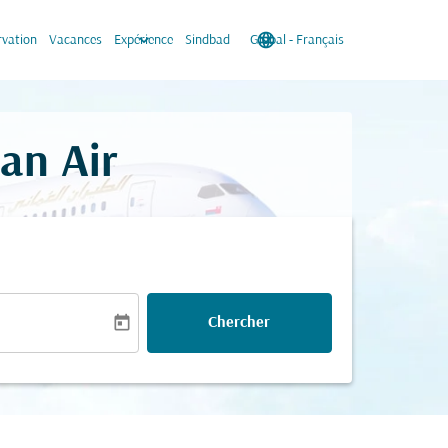
keyboard_arrow_down
language
keyboard_arrow_down
rvation
Vacances
Expérience
Sindbad
Global
-
Français
an Air
today
Chercher