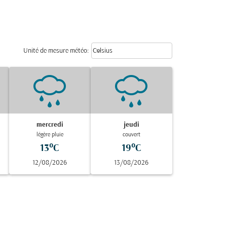
Weather unit option Celsius Select
keyboard_arrow_down
Unité de mesure météo
:
Celsius
mercredi
jeudi
légère pluie
couvert
13°C
19°C
12/08/2026
13/08/2026