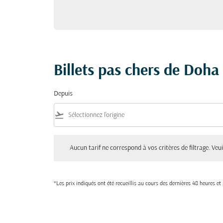
Billets pas chers de Doha
Depuis
flight_takeoff
Aucun tarif ne correspond à vos critères de filtrage. Veuillez aju
Aucun tarif ne correspond à vos critères de filtrage. Veuil
*Les prix indiqués ont été recueillis au cours des dernières 48 heures e