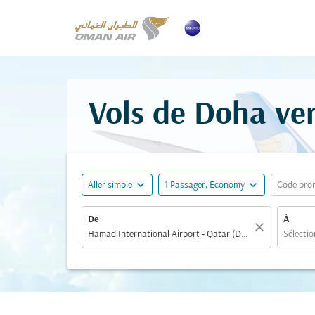
Vols de Doha ver
expand_more
expand_more
Aller simple
1 Passager, Economy
Code pro
De
À
close