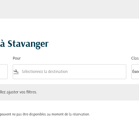
 à Stavanger
Pour
Clas
flight_land
keyboard_arrow_down
Éco
Clas
ster vos filtres.
lez ajuster vos filtres.
t peuvent ne pas être disponibles au moment de la réservation.