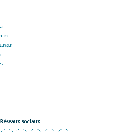
ai
ndrum
 Lumpur
e
ok
Réseaux sociaux