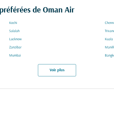
 préférées de Oman Air
Kochi
Chenn
Salalah
Triva
Lucknow
Kuala
Zanzíbar
Manill
Mumbai
Bangk
Voir plus