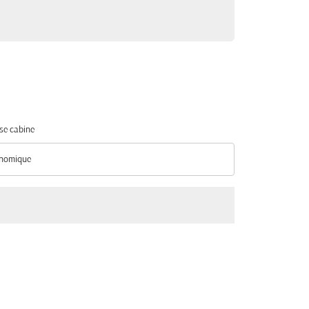
se cabine
nomique
se cabine option Économique Selected