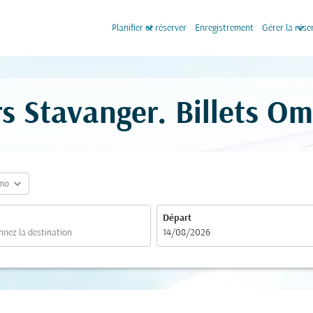
keyboard_arrow_down
keyboard_arrow_down
Planifier et réserver
Enregistrement
Gérer la rése
s Stavanger. Billets Om
expand_more
mo
Départ
fc-booking-departure-date-aria-label
14/08/2026