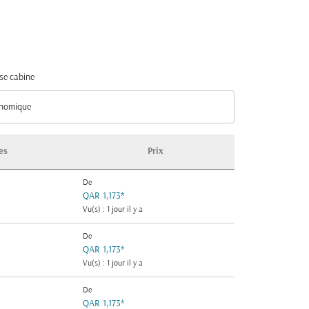
se cabine
nomique
se cabine option Économique Selected
es
Prix
De
QAR 1,173
*
Vu(s) : 1 jour il y a
De
QAR 1,173
*
Vu(s) : 1 jour il y a
De
QAR 1,173
*