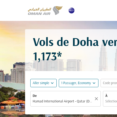
Vols de Doha ver
1,173*
expand_more
expand_more
Aller simple
1 Passager, Economy
Code pro
De
À
close