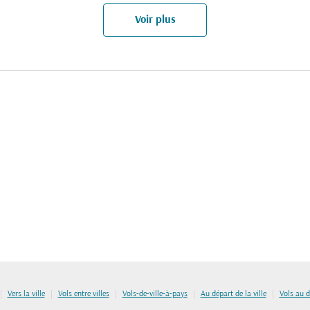
Voir plus
|
|
|
|
|
Vers la ville
Vols entre villes
Vols-de-ville-à-pays
Au départ de la ville
Vols au 