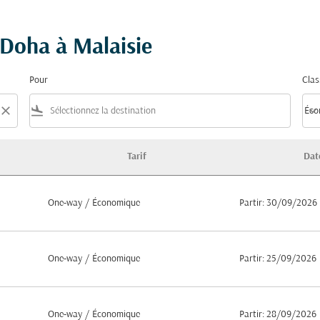
e Doha à Malaisie
Pour
Clas
close
flight_land
keyboard_arrow_down
Éco
Clas
Tarif
Dat
One-way
/
Économique
Partir: 30/09/2026
One-way
/
Économique
Partir: 25/09/2026
One-way
/
Économique
Partir: 28/09/2026