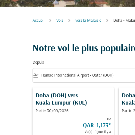
Accueil
Vols
vers la Malaisie
Doha - Malai
Notre vol le plus populai
Depuis
flight_takeoff
Doha (DOH)
vers
Doha
Kuala Lumpur (KUL)
Kual
Partir: 30/09/2026
Partir:
De
QAR 1,173
*
Vu(s) : 1 jour il y a