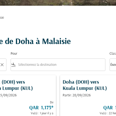
sie
re de Doha à Malaisie
Pour
Clas
close
flight_land
keyboard_arrow_down
Éco
Clas
 (DOH)
vers
Doha (DOH)
vers
a Lumpur (KUL)
Kuala Lumpur (KUL)
 25/09/2026
Partir: 28/09/2026
De
QAR 1,173
*
QAR 1
Vu(s) : 1 jour il y a
Vu(s) : 22 heu