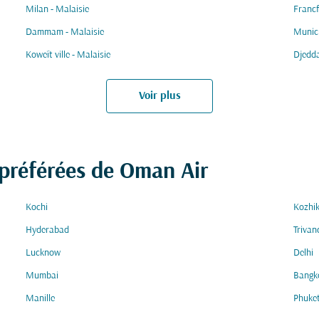
Milan - Malaisie
Francf
Dammam - Malaisie
Munich
Koweït ville - Malaisie
Djedda
Voir plus
 préférées de Oman Air
Kochi
Kozhi
Hyderabad
Triva
Lucknow
Delhi
Mumbai
Bangk
Manille
Phuke