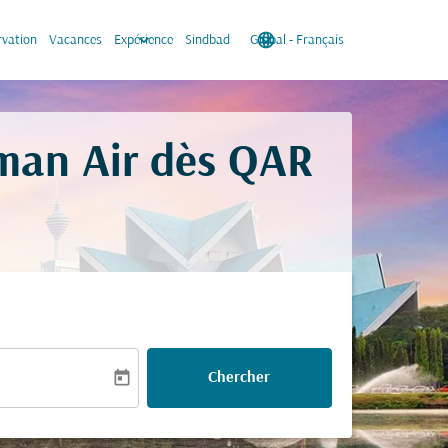
keyboard_arrow_down
language
keyboard_arrow_down
rvation
Vacances
Expérience
Sindbad
Global
-
Français
Oman Air dès
QAR
today
Chercher