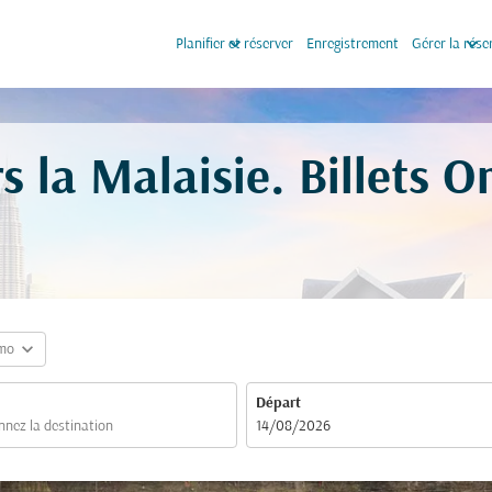
keyboard_arrow_down
keyboard_arrow_down
Planifier et réserver
Enregistrement
Gérer la rése
s la Malaisie. Billets 
expand_more
mo
Départ
fc-booking-departure-date-aria-label
14/08/2026