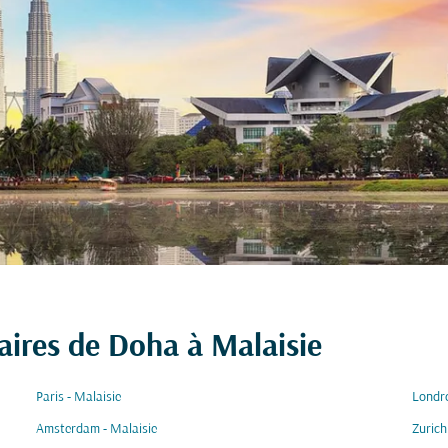
aires de Doha à Malaisie
Paris - Malaisie
Londre
Amsterdam - Malaisie
Zurich