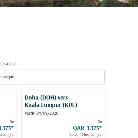
se cabine
nomique
se cabine option Économique Selected
Doha (DOH)
vers
Kuala Lumpur (KUL)
Partir: 04/09/2026
De
De
,173
*
QAR 1,173
*
res il y a
Vu(s) : 18 heures il y a