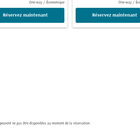
One-way
/
Économique
One-way
/
Éc
Réservez maintenant
Réservez maintenant
t peuvent ne pas être disponibles au moment de la réservation.