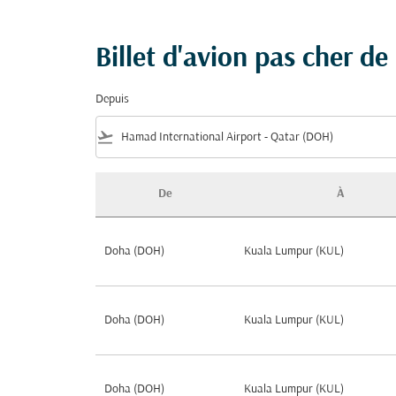
Billet d'avion pas cher d
Depuis
flight_takeoff
De
À
Billet d'avion pas cher de Doha à Malaisie
Doha (DOH)
Kuala Lumpur (KUL)
Doha (DOH)
Kuala Lumpur (KUL)
Doha (DOH)
Kuala Lumpur (KUL)