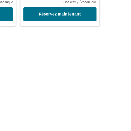
onomique
One-way
/
Économique
Réservez maintenant