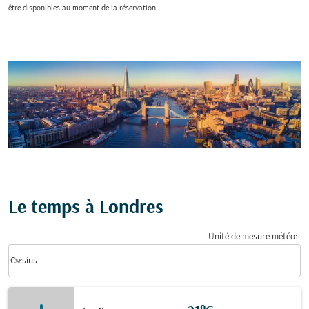
être disponibles au moment de la réservation.
Le temps à Londres
Unité de mesure météo
:
Weather unit option Celsius Selected
keyboard_arrow_down
Celsius