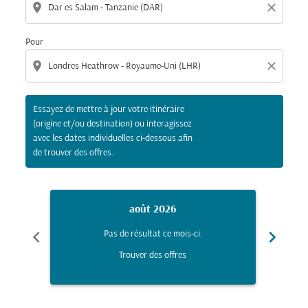
location_on
close
Pour
location_on
close
Essayez de mettre à jour votre itinéraire
(origine et/ou destination) ou interagissez
avec les dates individuelles ci-dessous afin
de trouver des offres.
août 2026
chevron_left
chevron_right
Pas de résultat ce mois-ci.
Trouver des offres