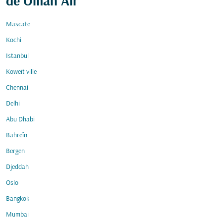
de Oman Air
Mascate
Kochi
Istanbul
Koweït ville
Chennai
Delhi
Abu Dhabi
Bahreïn
Bergen
Djeddah
Oslo
Bangkok
Mumbai