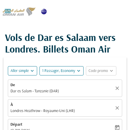

Vols de Dar es Salaam vers
Londres. Billets Oman Air
expand_more
expand_more
expand_more
Aller simple
1 Passager, Economy
Code promo
De
close
Dar es Salam - Tanzanie (DAR)
À
close
Londres Heathrow - Royaume-Uni (LHR)
Départ
today