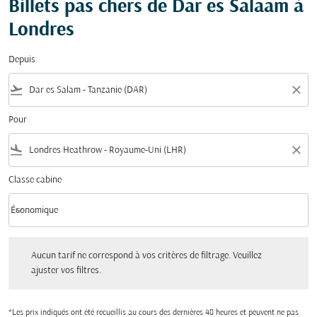
Billets pas chers de Dar es Salaam à
Londres
Depuis
flight_takeoff
close
Pour
flight_land
close
Classe cabine
keyboard_arrow_down
Économique
Classe cabine option Économique Selected
Aucun tarif ne correspond à vos critères de filtrage. Veuillez ajuster vos filtres.
Aucun tarif ne correspond à vos critères de filtrage. Veuillez
ajuster vos filtres.
*Les prix indiqués ont été recueillis au cours des dernières 48 heures et peuvent ne pas