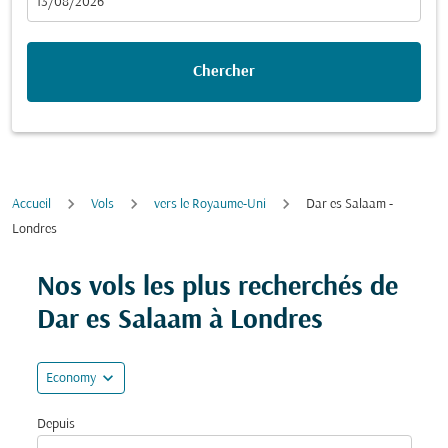
fc-booking-departure-date-aria-label
13/08/2026
Chercher
Accueil
Vols
vers le Royaume-Uni
Dar es Salaam -
Londres
Essayez de mettre à jour votre itinéraire (origine et/ou
Nos vols les plus recherchés de
Dar es Salaam à Londres
expand_more
Economy
Depuis