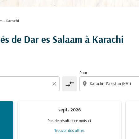
m - Karachi
hés de Dar es Salaam à Karachi
Pour
compare_arrows
close
location_on
sept. 2026
Pas de résultat ce mois-ci.
Trouver des offres