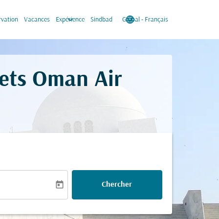
keyboard_arrow_down
language
keyboard_arrow_down
rvation
Vacances
Expérience
Sindbad
Global
-
Français
lets Oman Air
today
Chercher