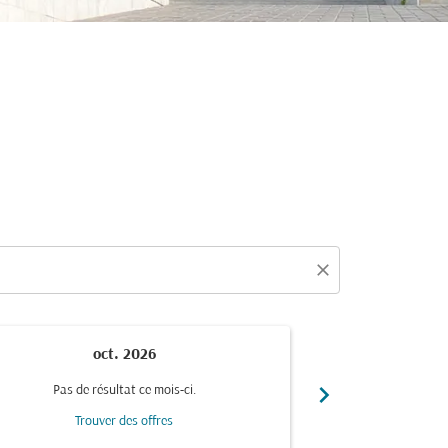
close
oct. 2026
n
chevron_right
Pas de résultat ce mois-ci.
Pas de r
Trouver des offres
Trou