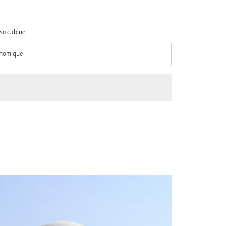
se cabine
nomique
se cabine option Économique Selected