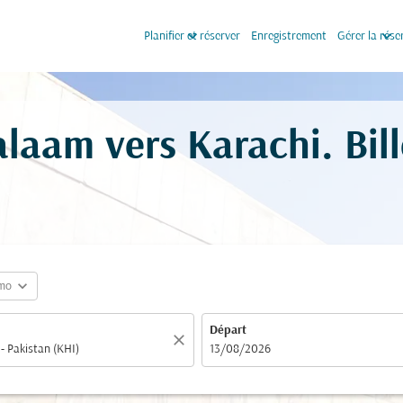
keyboard_arrow_down
keyboard_arrow_down
Planifier et réserver
Enregistrement
Gérer la rése
alaam vers Karachi. Bil
expand_more
mo
Départ
close
fc-booking-departure-date-aria-label
13/08/2026