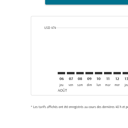
cmp-daily-histogram-bars-legend-min-price-aria-lab
USD 474
Displaying fares for août-2026
DAR–KHI: cmp-view-offers-disclai
DAR–KHI: cmp-view-offers-di
DAR–KHI: cmp-view-offer
DAR–KHI: cmp-view-o
DAR–KHI: cmp-vi
DAR–KHI: c
DAR–KH
DA
06
07
08
09
10
11
12
1
jeu
ven
sam
dim
lun
mar
mer
je
AOÛT
* Les tarifs affichés ont été enregistrés au cours des dernières 48 h et