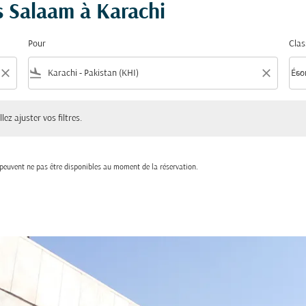
es Salaam à Karachi
Pour
Clas
close
flight_land
close
keyboard_arrow_down
Éco
Clas
ster vos filtres.
lez ajuster vos filtres.
t peuvent ne pas être disponibles au moment de la réservation.