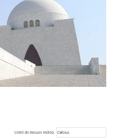
Weather unit option Celsius Select
keyboard_arrow_down
Unité de mesure météo
:
Celsius