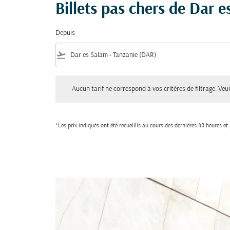
Billets pas chers de Dar 
Depuis
flight_takeoff
Aucun tarif ne correspond à vos critères de filtrage. Veuillez aju
Aucun tarif ne correspond à vos critères de filtrage. Veuil
*Les prix indiqués ont été recueillis au cours des dernières 48 heures e