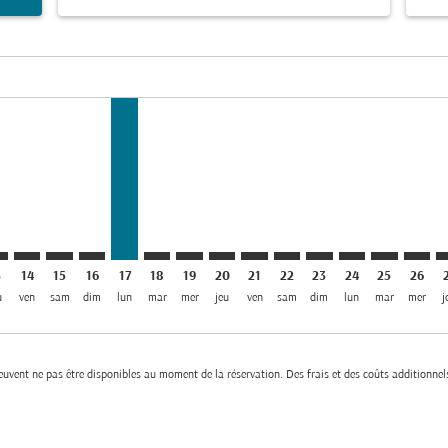
el USD 474
mer. Trouver des offres
sclaimer. Trouver des offres
s-disclaimer. Trouver des offres
ffers-disclaimer. Trouver des offres
ew-offers-disclaimer. Trouver des offres
mp-view-offers-disclaimer. Trouver des offres
I: cmp-view-offers-disclaimer. Trouver des offres
R–KHI: cmp-view-offers-disclaimer. Trouver des offres
DAR–KHI: cmp-view-offers-disclaimer. Trouver des offres
DAR–KHI: cmp-view-offers-disclaimer. Trouver des off
DAR–KHI: cmp-view-offers-disclaimer. Trouver des
DAR–KHI, 17/08/2026: Depuis USD 474
DAR–KHI: cmp-view-offers-disclaimer. Tr
DAR–KHI: cmp-view-offers-disclaimer
DAR–KHI: cmp-view-offers-discla
DAR–KHI: cmp-view-offers-d
DAR–KHI: cmp-view-offe
DAR–KHI: cmp-view-
DAR–KHI: cmp-v
DAR–KHI: c
DAR–K
D
3
14
15
16
17
18
19
20
21
22
23
24
25
26
u
ven
sam
dim
lun
mar
mer
jeu
ven
sam
dim
lun
mar
mer
j
 peuvent ne pas être disponibles au moment de la réservation. Des frais et des coûts additionnel