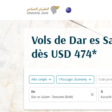
Vols de Dar es S
dès
USD 474*
expand_more
expand_more
Aller simple
1 Passager, Economy
Code pro
De
À
close