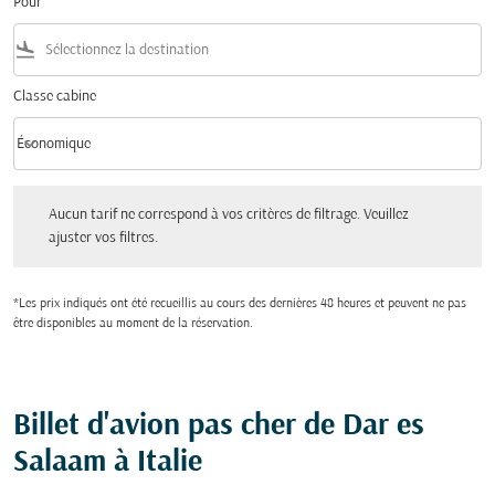
Pour
flight_land
Classe cabine
keyboard_arrow_down
Économique
Classe cabine option Économique Selected
Aucun tarif ne correspond à vos critères de filtrage. Veuillez ajuster vos filtres.
Aucun tarif ne correspond à vos critères de filtrage. Veuillez
ajuster vos filtres.
*Les prix indiqués ont été recueillis au cours des dernières 48 heures et peuvent ne pas
être disponibles au moment de la réservation.
Billet d'avion pas cher de Dar es
Salaam à Italie