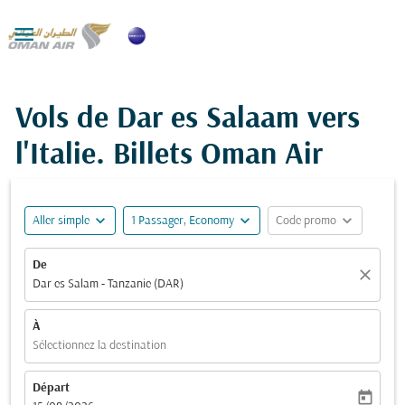

Vols de Dar es Salaam vers
l'Italie. Billets Oman Air
expand_more
expand_more
expand_more
Aller simple
1 Passager, Economy
Code promo
De
close
Dar es Salam - Tanzanie (DAR)
À
Sélectionnez la destination
Départ
today