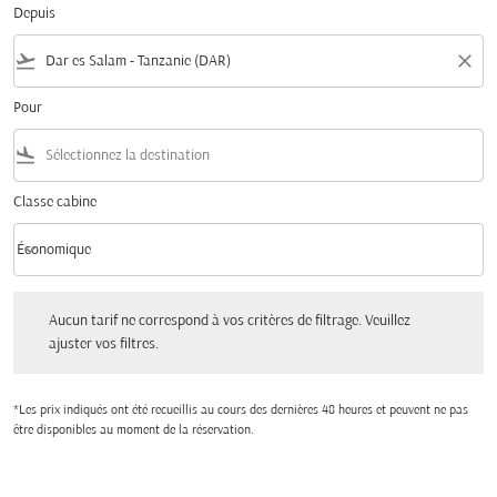
Depuis
flight_takeoff
close
Pour
flight_land
Classe cabine
keyboard_arrow_down
Économique
Classe cabine option Économique Selected
Aucun tarif ne correspond à vos critères de filtrage. Veuillez ajuster vos filtres.
Aucun tarif ne correspond à vos critères de filtrage. Veuillez
ajuster vos filtres.
*Les prix indiqués ont été recueillis au cours des dernières 48 heures et peuvent ne pas
être disponibles au moment de la réservation.