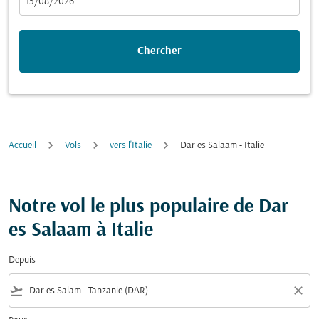
fc-booking-departure-date-aria-label
15/08/2026
Chercher
Accueil
Vols
vers l'Italie
Dar es Salaam - Italie
Notre vol le plus populaire de Dar
es Salaam à Italie
Depuis
flight_takeoff
close