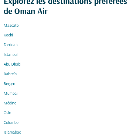
Explorez les destinations préférées
de Oman Air
Mascate
Kochi
Djeddah
Istanbul
Abu Dhabi
Bahreïn
Bergen
Mumbai
Médine
Oslo
Colombo
Islamabad