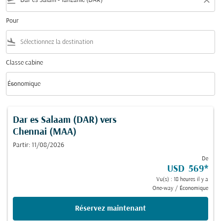
flight_takeoff
close
Pour
flight_land
Classe cabine
keyboard_arrow_down
Économique
Classe cabine option Économique Selected
Dar es Salaam (DAR)
vers
Chennai (MAA)
Partir: 11/08/2026
De
USD 569
*
Vu(s) : 18 heures il y a
One-way
/
Économique
Réservez maintenant