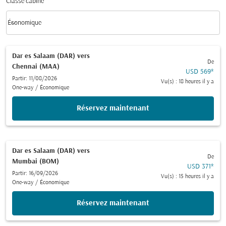
Classe cabine
keyboard_arrow_down
Économique
Classe cabine option Économique Selected
Dar es Salaam (DAR)
vers
De
Chennai (MAA)
USD 569
*
Partir: 11/08/2026
Vu(s) : 18 heures il y a
One-way
/
Économique
Réservez maintenant
Dar es Salaam (DAR)
vers
De
Mumbai (BOM)
USD 371
*
Partir: 16/09/2026
Vu(s) : 15 heures il y a
One-way
/
Économique
Réservez maintenant