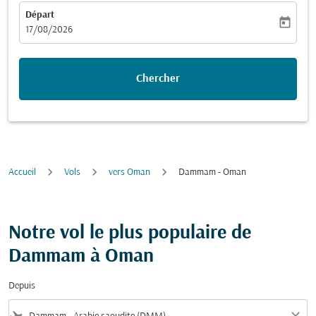
Départ
today
fc-booking-departure-date-aria-label
17/08/2026
Chercher
Accueil
Vols
vers Oman
Dammam - Oman
Notre vol le plus populaire de
Dammam à Oman
Depuis