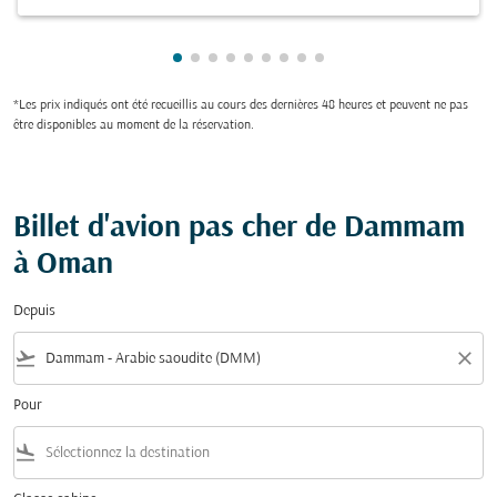
Showing cmp-pagination-showing-car
Showing cmp-pagination-showing-c
Showing cmp-pagination-showing
Showing cmp-pagination-showi
Showing cmp-pagination-sho
Showing cmp-pagination-s
Showing cmp-pagination
Showing cmp-paginati
Showing cmp-paginat
*Les prix indiqués ont été recueillis au cours des dernières 48 heures et peuvent ne pas
être disponibles au moment de la réservation.
Billet d'avion pas cher de Dammam
à Oman
Depuis
flight_takeoff
close
Pour
flight_land