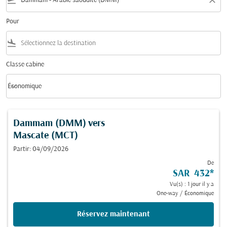
flight_takeoff
close
Pour
flight_land
Classe cabine
keyboard_arrow_down
Économique
Classe cabine option Économique Selected
Dammam (DMM)
vers
Mascate (MCT)
Partir: 04/09/2026
De
SAR 432
*
Vu(s) : 1 jour il y a
One-way
/
Économique
Réservez maintenant