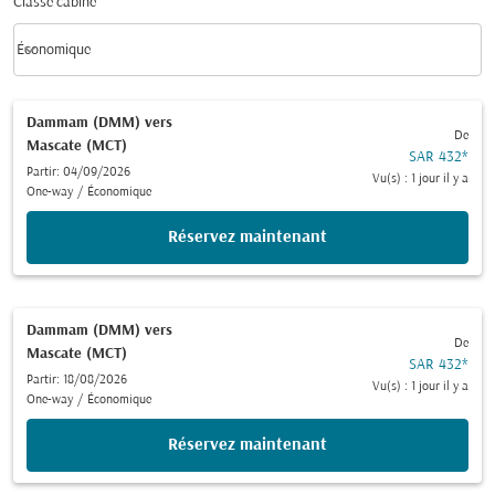
Classe cabine
keyboard_arrow_down
Économique
Classe cabine option Économique Selected
Dammam (DMM)
vers
De
Mascate (MCT)
SAR 432
*
Partir: 04/09/2026
Vu(s) : 1 jour il y a
One-way
/
Économique
Réservez maintenant
Dammam (DMM)
vers
De
Mascate (MCT)
SAR 432
*
Partir: 18/08/2026
Vu(s) : 1 jour il y a
One-way
/
Économique
Réservez maintenant