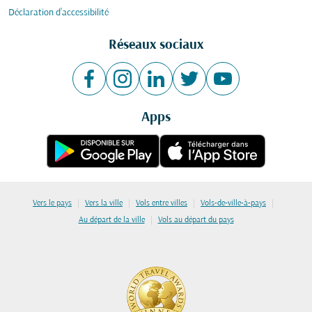
Déclaration d’accessibilité
Réseaux sociaux
Apps
|
|
|
|
Vers le pays
Vers la ville
Vols entre villes
Vols-de-ville-à-pays
|
Au départ de la ville
Vols au départ du pays