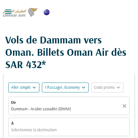

Vols de Dammam vers
Oman. Billets Oman Air dès
SAR 432*
expand_more
expand_more
expand_more
Aller simple
1 Passager, Economy
Code promo
De
close
Dammam - Arabie saoudite (DMM)
À
Sélectionnez la destination