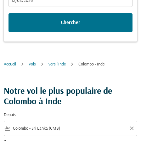
fc-booking-departure-date-aria-label
12/08/2026
Chercher
Accueil
Vols
vers l'Inde
Colombo - Inde
Notre vol le plus populaire de
Colombo à Inde
Depuis
flight_takeoff
close