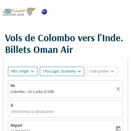

Vols de Colombo vers l'Inde.
Billets Oman Air
expand_more
expand_more
expand_more
Aller simple
1 Passager, Economy
Code promo
De
close
Colombo - Sri Lanka (CMB)
À
Sélectionnez la destination
Départ
today