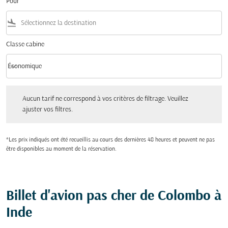
Pour
flight_land
Classe cabine
keyboard_arrow_down
Économique
Classe cabine option Économique Selected
Aucun tarif ne correspond à vos critères de filtrage. Veuillez ajuster vos filtres.
Aucun tarif ne correspond à vos critères de filtrage. Veuillez
ajuster vos filtres.
*Les prix indiqués ont été recueillis au cours des dernières 48 heures et peuvent ne pas
être disponibles au moment de la réservation.
Billet d'avion pas cher de Colombo à
Inde