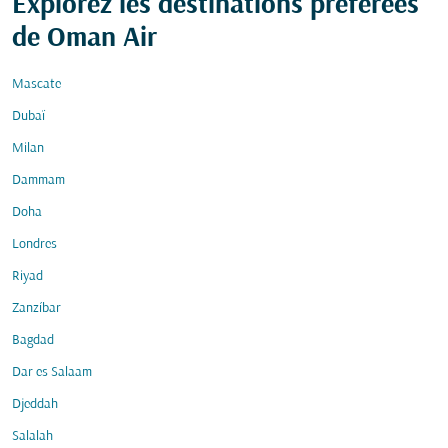
Explorez les destinations préférées
de Oman Air
Mascate
Dubaï
Milan
Dammam
Doha
Londres
Riyad
Zanzíbar
Bagdad
Dar es Salaam
Djeddah
Salalah