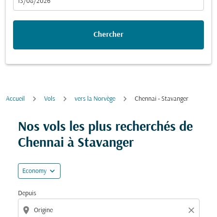
fc-booking-departure-date-aria-label
13/08/2026
Chercher
Accueil
Vols
vers la Norvège
Chennai - Stavanger
Essayez de mettre à jour votre itinéraire (origine et/ou
Nos vols les plus recherchés de
Chennai à Stavanger
expand_more
Economy
Depuis
location_on
close