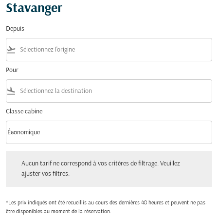
Stavanger
Depuis
flight_takeoff
Pour
flight_land
Classe cabine
keyboard_arrow_down
Économique
Classe cabine option Économique Selected
Aucun tarif ne correspond à vos critères de filtrage. Veuillez ajuster vos filtres.
Aucun tarif ne correspond à vos critères de filtrage. Veuillez
ajuster vos filtres.
*Les prix indiqués ont été recueillis au cours des dernières 48 heures et peuvent ne pas
être disponibles au moment de la réservation.