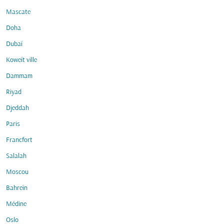
Mascate
Doha
Dubaï
Koweït ville
Dammam
Riyad
Djeddah
Paris
Francfort
Salalah
Moscou
Bahreïn
Médine
Oslo