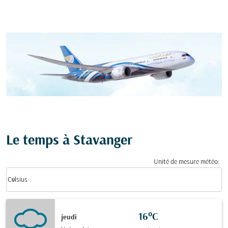
Le temps à Stavanger
Unité de mesure météo
:
Weather unit option Celsius Selected
keyboard_arrow_down
Celsius
16°C
jeudi