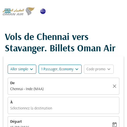

Vols de Chennai vers
Stavanger. Billets Oman Air
expand_more
expand_more
expand_more
Aller simple
1 Passager, Economy
Code promo
De
close
Chennai - Inde (MAA)
À
Sélectionnez la destination
Départ
today