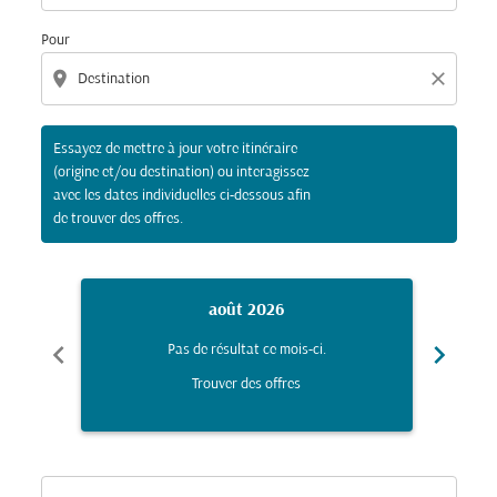
Pour
location_on
close
Essayez de mettre à jour votre itinéraire
(origine et/ou destination) ou interagissez
avec les dates individuelles ci-dessous afin
de trouver des offres.
août 2026
chevron_left
chevron_right
Pas de résultat ce mois-ci.
Trouver des offres