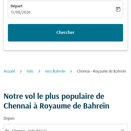
Départ
today
fc-booking-departure-date-aria-label
13/08/2026
Chercher
Accueil
Vols
vers Bahreïn
Chennai - Royaume de Bahreïn
Notre vol le plus populaire de
Chennai à Royaume de Bahreïn
Depuis