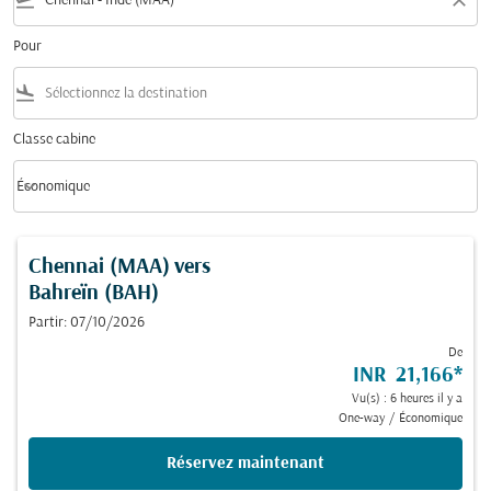
flight_takeoff
close
Pour
flight_land
Classe cabine
keyboard_arrow_down
Économique
Classe cabine option Économique Selected
Chennai (MAA)
vers
Bahreïn (BAH)
Partir: 07/10/2026
De
INR 21,166
*
Vu(s) : 6 heures il y a
One-way
/
Économique
Réservez maintenant