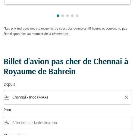
Showing cmp-pagination-showing
Showing cmp-pagination-showi
Showing cmp-pagination-sho
Showing cmp-pagination-s
Showing cmp-pagination
*Les prix indiqués ont été recueillis au cours des dernières 48 heures et peuvent ne pas
être disponibles au moment de la réservation.
Billet d'avion pas cher de Chennai à
Royaume de Bahreïn
Depuis
flight_takeoff
close
Pour
flight_land