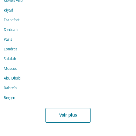
Koweït ville
Riyad
Francfort
Djeddah
Paris
Londres
Salalah
Moscou
Abu Dhabi
Bahreïn
Bergen
Voir plus