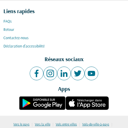
Liens rapides
FAQs
Retour
Contactez-nous
Déclaration d’accessibilité
Réseaux sociaux
Apps
|
|
|
|
Vers le pays
Vers la ville
Vols entre villes
Vols-de-ville-à-pays