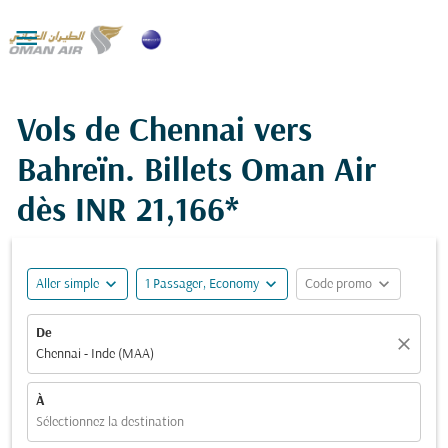

Vols de Chennai vers
Bahreïn. Billets Oman Air
dès
INR 21,166*
expand_more
expand_more
expand_more
Aller simple
1 Passager, Economy
Code promo
De
close
Chennai - Inde (MAA)
À
Sélectionnez la destination