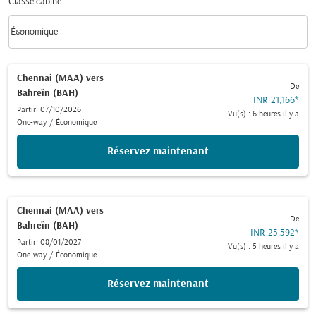
Classe cabine
keyboard_arrow_down
Économique
Classe cabine option Économique Selected
Chennai (MAA)
vers
De
Bahreïn (BAH)
INR 21,166
*
Partir: 07/10/2026
Vu(s) : 6 heures il y a
One-way
/
Économique
Réservez maintenant
Chennai (MAA)
vers
De
Bahreïn (BAH)
INR 25,592
*
Partir: 08/01/2027
Vu(s) : 5 heures il y a
One-way
/
Économique
Réservez maintenant