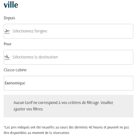
ville
Depuis
flight_takeoff
Pour
flight_land
Classe cabine
keyboard_arrow_down
Économique
Classe cabine option Économique Selected
Aucun tarif ne correspond à vos critères de filtrage. Veuillez ajuster vos filtres.
Aucun tarif ne correspond à vos critères de filtrage. Veuillez
ajuster vos filtres.
*Les prix indiqués ont été recueillis au cours des dernières 48 heures et peuvent ne pas
être disponibles au moment de la réservation.