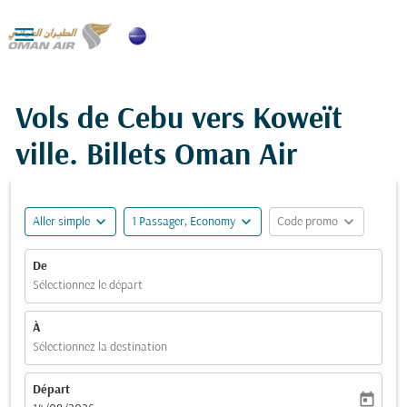

Vols de Cebu vers Koweït
ville. Billets Oman Air
expand_more
expand_more
expand_more
Aller simple
1 Passager, Economy
Code promo
De
Sélectionnez le départ
À
Sélectionnez la destination
Départ
today