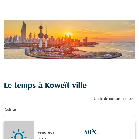
Le temps à Koweït ville
Unité de mesure météo
:
Weather unit option Celsius Selected
keyboard_arrow_down
Celsius
40°C
vendredi