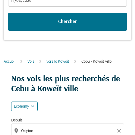
fc-booking-departure-date-aria-label
14/08/2026
Chercher
Accueil
Vols
vers le Koweït
Cebu - Koweït ville
Essayez de mettre à jour votre itinéraire (origine et/ou
Nos vols les plus recherchés de
Cebu à Koweït ville
expand_more
Economy
Depuis
location_on
close