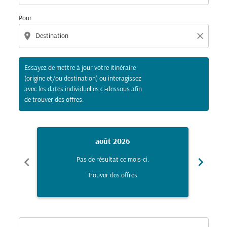
Pour
location_on
close
Essayez de mettre à jour votre itinéraire
(origine et/ou destination) ou interagissez
avec les dates individuelles ci-dessous afin
de trouver des offres.
août 2026
chevron_left
chevron_right
Pas de résultat ce mois-ci.
Trouver des offres