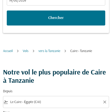
fc-booking-departure-date-aria-label
14/08/2026
Chercher
Accueil
Vols
vers la Tanzanie
Caire - Tanzanie
Notre vol le plus populaire de Caire
à Tanzanie
Depuis
flight_takeoff
close