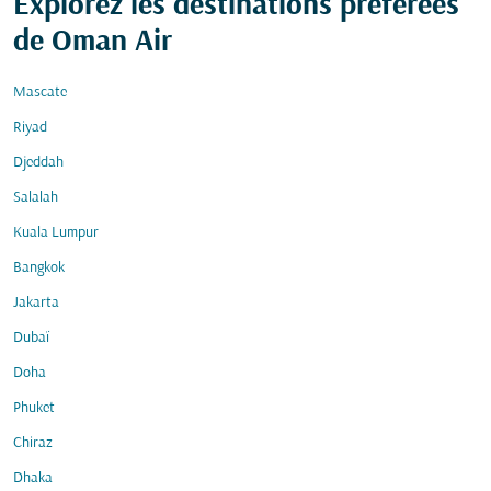
Explorez les destinations préférées
de Oman Air
Mascate
Riyad
Djeddah
Salalah
Kuala Lumpur
Bangkok
Jakarta
Dubaï
Doha
Phuket
Chiraz
Dhaka