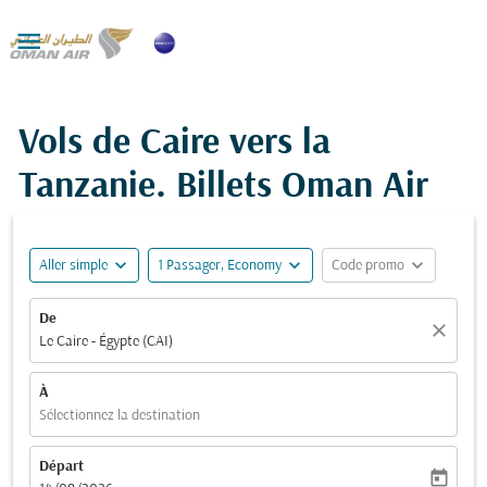

Vols de Caire vers la
Tanzanie. Billets Oman Air
expand_more
expand_more
expand_more
Aller simple
1 Passager, Economy
Code promo
De
close
Le Caire - Égypte (CAI)
À
Sélectionnez la destination
Départ
today