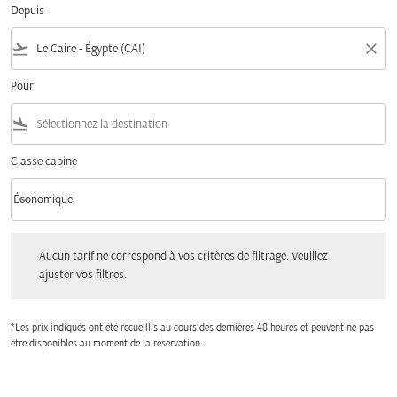
Depuis
flight_takeoff
close
Pour
flight_land
Classe cabine
keyboard_arrow_down
Économique
Classe cabine option Économique Selected
Aucun tarif ne correspond à vos critères de filtrage. Veuillez ajuster vos filtres.
Aucun tarif ne correspond à vos critères de filtrage. Veuillez
ajuster vos filtres.
*Les prix indiqués ont été recueillis au cours des dernières 48 heures et peuvent ne pas
être disponibles au moment de la réservation.