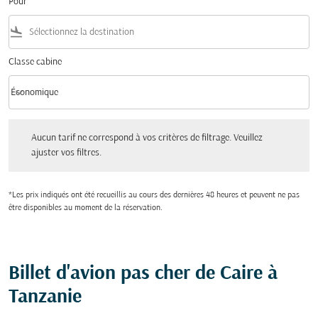
Pour
flight_land
Classe cabine
keyboard_arrow_down
Économique
Classe cabine option Économique Selected
Aucun tarif ne correspond à vos critères de filtrage. Veuillez ajuster vos filtres.
Aucun tarif ne correspond à vos critères de filtrage. Veuillez
ajuster vos filtres.
*Les prix indiqués ont été recueillis au cours des dernières 48 heures et peuvent ne pas
être disponibles au moment de la réservation.
Billet d'avion pas cher de Caire à
Tanzanie