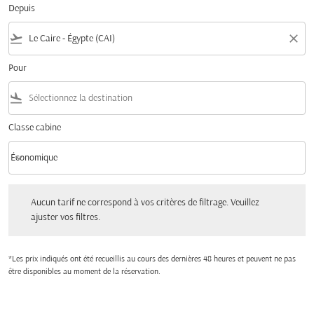
Depuis
flight_takeoff
close
Pour
flight_land
Classe cabine
keyboard_arrow_down
Économique
Classe cabine option Économique Selected
Aucun tarif ne correspond à vos critères de filtrage. Veuillez ajuster vos filtres.
Aucun tarif ne correspond à vos critères de filtrage. Veuillez
ajuster vos filtres.
*Les prix indiqués ont été recueillis au cours des dernières 48 heures et peuvent ne pas
être disponibles au moment de la réservation.