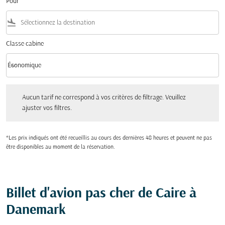
Pour
flight_land
Classe cabine
keyboard_arrow_down
Économique
Classe cabine option Économique Selected
Aucun tarif ne correspond à vos critères de filtrage. Veuillez ajuster vos filtres.
Aucun tarif ne correspond à vos critères de filtrage. Veuillez
ajuster vos filtres.
*Les prix indiqués ont été recueillis au cours des dernières 48 heures et peuvent ne pas
être disponibles au moment de la réservation.
Billet d'avion pas cher de Caire à
Danemark