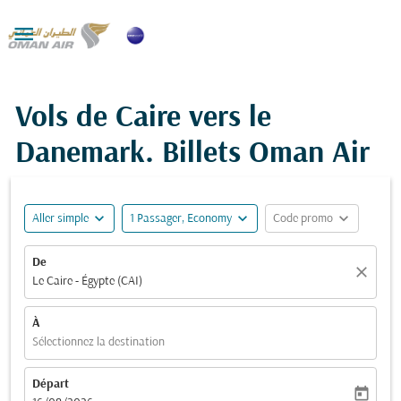

Vols de Caire vers le
Danemark. Billets Oman Air
expand_more
expand_more
expand_more
Aller simple
1 Passager, Economy
Code promo
De
close
Le Caire - Égypte (CAI)
À
Sélectionnez la destination
Départ
today