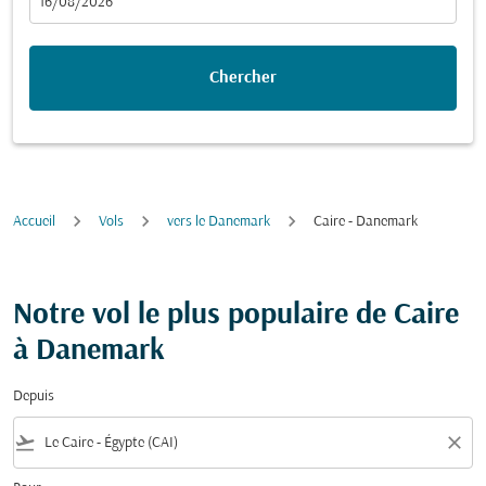
fc-booking-departure-date-aria-label
16/08/2026
Chercher
Accueil
Vols
vers le Danemark
Caire - Danemark
Notre vol le plus populaire de Caire
à Danemark
Depuis
flight_takeoff
close