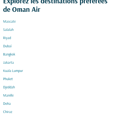
Explorez les destinations préférées
de Oman Air
Mascate
Salalah
Riyad
Dubaï
Bangkok
Jakarta
Kuala Lumpur
Phuket
Djeddah
Manille
Doha
Chiraz