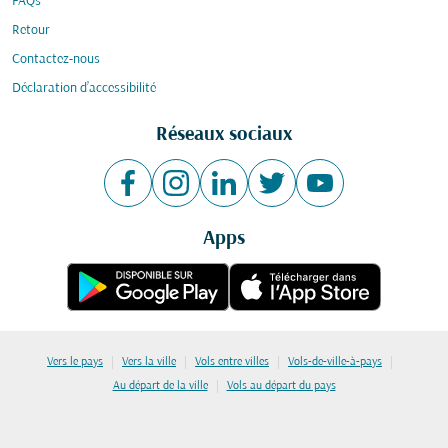
FAQs
Retour
Contactez-nous
Déclaration d’accessibilité
Réseaux sociaux
Apps
|
|
|
|
Vers le pays
Vers la ville
Vols entre villes
Vols-de-ville-à-pays
|
Au départ de la ville
Vols au départ du pays