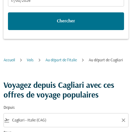
fc-booking-departure-date-aria-label
17/08/2026
Chercher
Accueil
Vols
Au départ de l'Italie
Au départ de Cagliari
Voyagez depuis Cagliari avec ces
offres de voyage populaires
Depuis
flight_takeoff
close