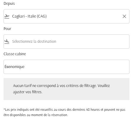
Depuis
flight_takeoff
close
Pour
flight_land
Classe cabine
keyboard_arrow_down
Économique
Classe cabine option Économique Selected
Aucun tarif ne correspond à vos critères de filtrage. Veuillez ajuster vos filtres.
Aucun tarif ne correspond à vos critères de filtrage. Veuillez
ajuster vos filtres.
*Les prix indiqués ont été recueillis au cours des dernières 48 heures et peuvent ne pas
être disponibles au moment de la réservation.