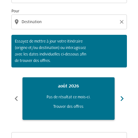
Pour
location_on
close
Essayez de mettre à jour votre itinéraire
(origine et/ou destination) ou interagissez
avec les dates individuelles ci-dessous afin
de trouver des offres.
août 2026
chevron_left
chevron_right
Pas de résultat ce mois-ci.
Trouver des offres