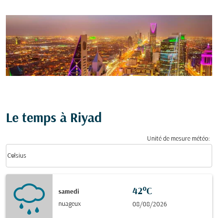
Le temps à Riyad
Unité de mesure météo
:
Weather unit option Celsius Selected
keyboard_arrow_down
Celsius
42°C
samedi
nuageux
08/08/2026