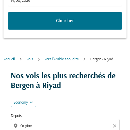
fc-booking-departure-date-aria-label
14/08/2026
Chercher
Accueil
Vols
vers l'Arabie saoudite
Bergen - Riyad
Essayez de mettre à jour votre itinéraire (origine et/ou
Nos vols les plus recherchés de
Bergen à Riyad
expand_more
Economy
Depuis
location_on
close