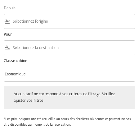
Depuis
flight_takeoff
Pour
flight_land
Classe cabine
keyboard_arrow_down
Économique
Classe cabine option Économique Selected
Aucun tarif ne correspond à vos critères de filtrage. Veuillez ajuster vos filtres.
Aucun tarif ne correspond à vos critères de filtrage. Veuillez
ajuster vos filtres.
*Les prix indiqués ont été recueillis au cours des dernières 48 heures et peuvent ne pas
être disponibles au moment de la réservation.