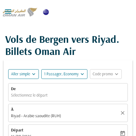

Vols de Bergen vers Riyad.
Billets Oman Air
expand_more
expand_more
expand_more
Aller simple
1 Passager, Economy
Code promo
De
Sélectionnez le départ
À
close
Riyad - Arabie saoudite (RUH)
Départ
today