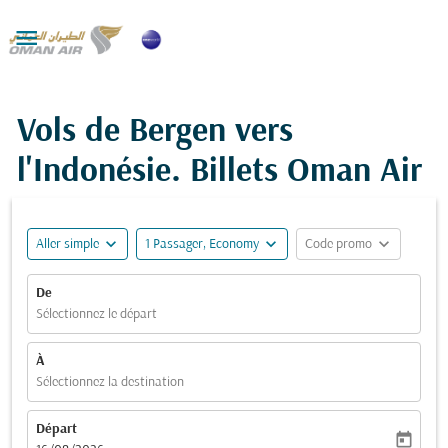

Vols de Bergen vers
l'Indonésie. Billets Oman Air
expand_more
expand_more
expand_more
Aller simple
1 Passager, Economy
Code promo
De
Sélectionnez le départ
À
Sélectionnez la destination
Départ
today