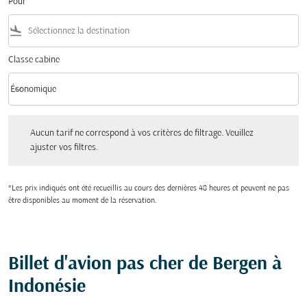
Pour
flight_land
Classe cabine
keyboard_arrow_down
Économique
Classe cabine option Économique Selected
Aucun tarif ne correspond à vos critères de filtrage. Veuillez ajuster vos filtres.
Aucun tarif ne correspond à vos critères de filtrage. Veuillez
ajuster vos filtres.
*Les prix indiqués ont été recueillis au cours des dernières 48 heures et peuvent ne pas
être disponibles au moment de la réservation.
Billet d'avion pas cher de Bergen à
Indonésie