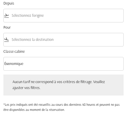
Depuis
flight_takeoff
Pour
flight_land
Classe cabine
keyboard_arrow_down
Économique
Classe cabine option Économique Selected
Aucun tarif ne correspond à vos critères de filtrage. Veuillez ajuster vos filtres.
Aucun tarif ne correspond à vos critères de filtrage. Veuillez
ajuster vos filtres.
*Les prix indiqués ont été recueillis au cours des dernières 48 heures et peuvent ne pas
être disponibles au moment de la réservation.