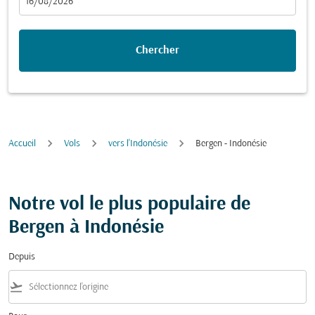
fc-booking-departure-date-aria-label
16/08/2026
Chercher
Accueil
Vols
vers l'Indonésie
Bergen - Indonésie
Notre vol le plus populaire de
Bergen à Indonésie
Depuis
flight_takeoff