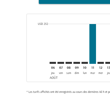
cmp-daily-histogram-bars-legend-min-price-aria-lab
USD 252
Displaying fares for août-2026
BEY–DXB: cmp-view-offers-disclai
BEY–DXB: cmp-view-offers-di
BEY–DXB: cmp-view-offer
BEY–DXB: cmp-view-o
BEY–DXB: cmp-vi
BEY–DXB, 1
BEY–DX
BE
06
07
08
09
10
11
12
1
jeu
ven
sam
dim
lun
mar
mer
je
AOÛT
* Les tarifs affichés ont été enregistrés au cours des dernières 48 h et