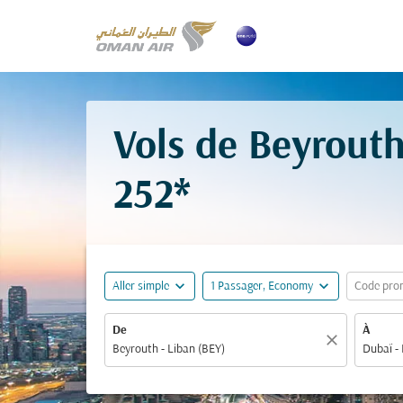
Vols de Beyrouth
252*
expand_more
expand_more
Aller simple
1 Passager, Economy
Code pro
De
À
close