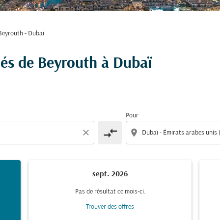
Beyrouth - Dubaï
hés de Beyrouth à Dubaï
Pour
compare_arrows
close
location_on
sept. 2026
Pas de résultat ce mois-ci.
Trouver des offres