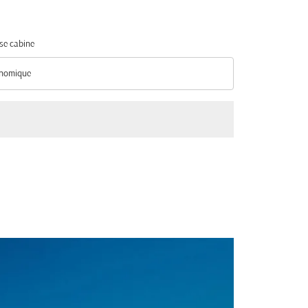
se cabine
nomique
se cabine option Économique Selected