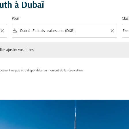
outh à Dubaï
Pour
Clas
close
flight_land
close
keyboard_arrow_down
Éco
Clas
ster vos filtres.
lez ajuster vos filtres.
t peuvent ne pas être disponibles au moment de la réservation.