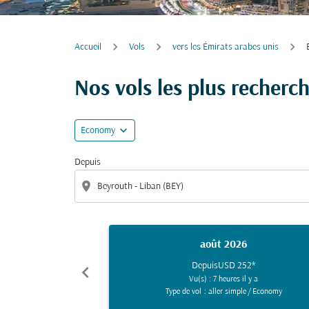
Accueil
Vols
vers les Émirats arabes unis
Nos vols les plus recherc
expand_more
Economy
Depuis
location_on
août 2026
Depuis
USD 252
*
chevron_left
Vu(s) : 7 heures il y a
Type de vol : aller simple
/
Economy