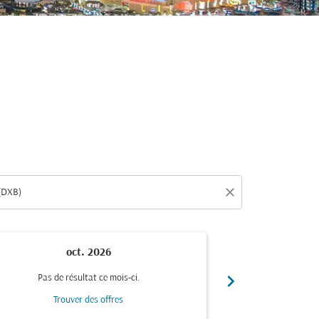
close
oct. 2026
n
chevron_right
Pas de résultat ce mois-ci.
Pas de r
Trouver des offres
Trou