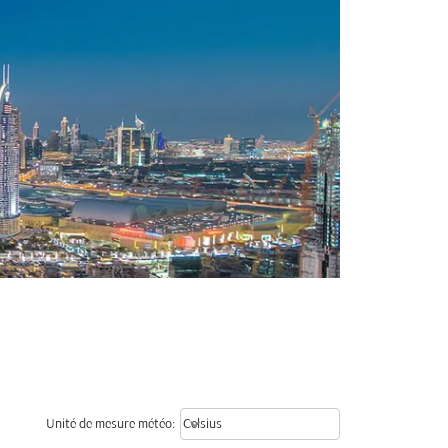
Weather unit option Celsius Select
keyboard_arrow_down
Unité de mesure météo
:
Celsius