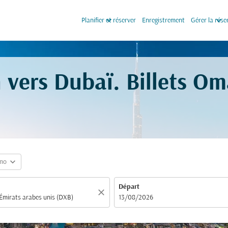
keyboard_arrow_down
keyboard_arrow_down
Planifier et réserver
Enregistrement
Gérer la rése
 vers Dubaï. Billets O
expand_more
mo
Départ
close
fc-booking-departure-date-aria-label
13/08/2026