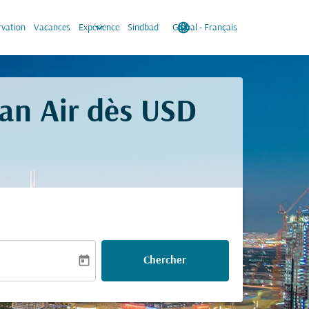
keyboard_arrow_down
language
keyboard_arrow_down
rvation
Vacances
Expérience
Sindbad
Global
-
Français
man Air dès
USD
today
Chercher