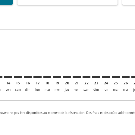
el USD 252
mer. Trouver des offres
sclaimer. Trouver des offres
s-disclaimer. Trouver des offres
ffers-disclaimer. Trouver des offres
ew-offers-disclaimer. Trouver des offres
1/08/2026: Depuis USD 252
B: cmp-view-offers-disclaimer. Trouver des offres
Y–DXB: cmp-view-offers-disclaimer. Trouver des offres
BEY–DXB: cmp-view-offers-disclaimer. Trouver des offres
BEY–DXB: cmp-view-offers-disclaimer. Trouver des off
BEY–DXB: cmp-view-offers-disclaimer. Trouver des
BEY–DXB: cmp-view-offers-disclaimer. Trouve
BEY–DXB: cmp-view-offers-disclaimer. Tr
BEY–DXB: cmp-view-offers-disclaimer
BEY–DXB: cmp-view-offers-discla
BEY–DXB: cmp-view-offers-d
BEY–DXB: cmp-view-offe
BEY–DXB: cmp-view-
BEY–DXB: cmp-v
BEY–DXB: c
BEY–D
B
3
14
15
16
17
18
19
20
21
22
23
24
25
26
u
ven
sam
dim
lun
mar
mer
jeu
ven
sam
dim
lun
mar
mer
j
 peuvent ne pas être disponibles au moment de la réservation. Des frais et des coûts additionnel