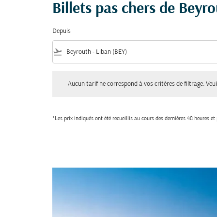
Billets pas chers de Beyr
Depuis
flight_takeoff
Aucun tarif ne correspond à vos critères de filtrage. Veuillez aju
Aucun tarif ne correspond à vos critères de filtrage. Veuil
*Les prix indiqués ont été recueillis au cours des dernières 48 heures e