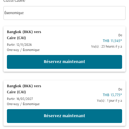
Classe cabine
keyboard_arrow_down
Économique
Classe cabine option Économique Selected
Bangkok (BKK)
vers
De
Caire (CAI)
THB 11,545
*
Partir: 12/11/2026
Vu(s) : 23 heures il y a
One-way
/
Économique
Réservez maintenant
Bangkok (BKK)
vers
De
Caire (CAI)
THB 13,775
*
Partir: 16/03/2027
Vu(s) : 1 jour il y a
One-way
/
Économique
Réservez maintenant