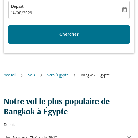
Départ
today
fc-booking-departure-date-aria-label
14/08/2026
Chercher
Accueil
Vols
vers l'Égypte
Bangkok - Égypte
Notre vol le plus populaire de
Bangkok à Égypte
Depuis