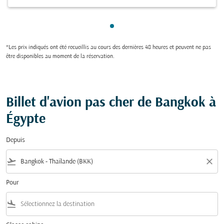
Showing cmp-pagination-sho
*Les prix indiqués ont été recueillis au cours des dernières 48 heures et peuvent ne pas
être disponibles au moment de la réservation.
Billet d'avion pas cher de Bangkok à
Égypte
Depuis
flight_takeoff
close
Pour
flight_land