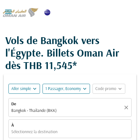

Vols de Bangkok vers
l'Égypte. Billets Oman Air
dès
THB 11,545*
expand_more
expand_more
expand_more
Aller simple
1 Passager, Economy
Code promo
De
close
Bangkok - Thaïlande (BKK)
À
Sélectionnez la destination