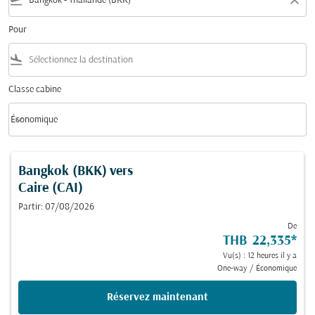
flight_takeoff
close
Pour
flight_land
Classe cabine
keyboard_arrow_down
Économique
Classe cabine option Économique Selected
Bangkok (BKK)
vers
Caire (CAI)
Partir: 07/08/2026
De
THB 22,335
*
Vu(s) : 12 heures il y a
One-way
/
Économique
Réservez maintenant