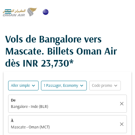

Vols de Bangalore vers
Mascate. Billets Oman Air
dès
INR 23,730*
expand_more
expand_more
expand_more
Aller simple
1 Passager, Economy
Code promo
De
close
Bangalore - Inde (BLR)
À
close
Mascate - Oman (MCT)