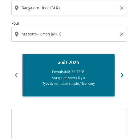
location_on
close
Pour
location_on
close
août 2026
Depuis
INR 23,730
*
chevron_left
chevron_right
Vu(s) : 23 heures il y a
Type de vol : aller simple
/
Economy
Displaying fares for août-2026