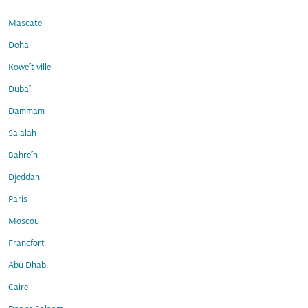
Mascate
Doha
Koweït ville
Dubaï
Dammam
Salalah
Bahreïn
Djeddah
Paris
Moscou
Francfort
Abu Dhabi
Caire