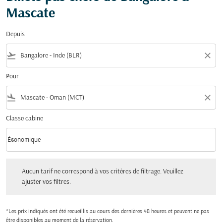
Mascate
Depuis
flight_takeoff
close
Pour
flight_land
close
Classe cabine
keyboard_arrow_down
Économique
Classe cabine option Économique Selected
Aucun tarif ne correspond à vos critères de filtrage. Veuillez ajuster vos filtres.
Aucun tarif ne correspond à vos critères de filtrage. Veuillez
ajuster vos filtres.
*Les prix indiqués ont été recueillis au cours des dernières 48 heures et peuvent ne pas
être disponibles au moment de la réservation.