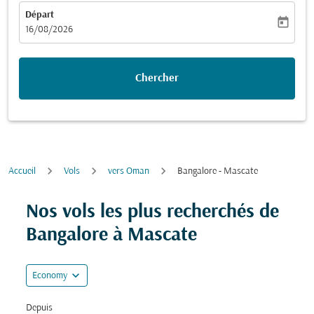
Départ
today
fc-booking-departure-date-aria-label
16/08/2026
Chercher
Accueil
Vols
vers Oman
Bangalore - Mascate
Nos vols les plus recherchés de
Bangalore à Mascate
expand_more
Economy
Depuis