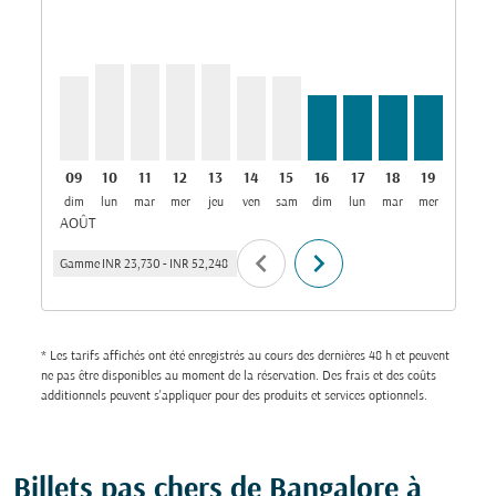
BLR–MCT, 09/08/2026: Depuis INR 30,545
BLR–MCT, 10/08/2026: Depuis INR 34,902
BLR–MCT, 11/08/2026: Depuis INR 34,902
BLR–MCT, 12/08/2026: Depuis INR 34,90
BLR–MCT, 13/08/2026: Depuis INR 3
BLR–MCT, 14/08/2026: Depuis I
BLR–MCT, 15/08/2026: Depu
BLR–MCT, 16/08/2026: 
BLR–MCT, 17/08/20
BLR–MCT, 18/0
BLR–MCT, 
BLR–M
B
09
10
11
12
13
14
15
16
17
18
19
20
dim
lun
mar
mer
jeu
ven
sam
dim
lun
mar
mer
jeu
v
AOÛT
chevron_left
chevron_right
Gamme
INR 23,730
-
INR 52,248
* Les tarifs affichés ont été enregistrés au cours des dernières 48 h et peuvent
ne pas être disponibles au moment de la réservation. Des frais et des coûts
additionnels peuvent s'appliquer pour des produits et services optionnels.
Billets pas chers de Bangalore à