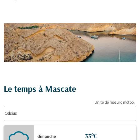
Le temps à Mascate
Unité de mesure météo
:
Weather unit option Celsius Selected
keyboard_arrow_down
Celsius
33°C
dimanche