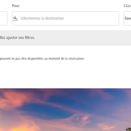
Pour
Clas
flight_land
keyboard_arrow_down
Éco
Clas
ster vos filtres.
lez ajuster vos filtres.
t peuvent ne pas être disponibles au moment de la réservation.