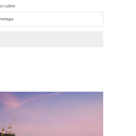
se cabine
nomique
se cabine option Économique Selected