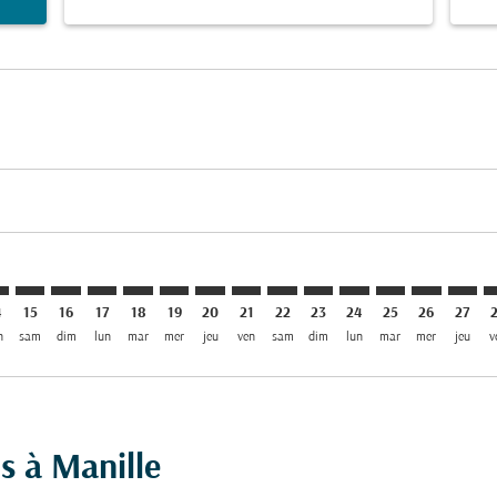
imer. Trouver des offres
sclaimer. Trouver des offres
s-disclaimer. Trouver des offres
ffers-disclaimer. Trouver des offres
iew-offers-disclaimer. Trouver des offres
mp-view-offers-disclaimer. Trouver des offres
L: cmp-view-offers-disclaimer. Trouver des offres
R–MNL: cmp-view-offers-disclaimer. Trouver des offres
AAR–MNL: cmp-view-offers-disclaimer. Trouver des offres
AAR–MNL: cmp-view-offers-disclaimer. Trouver des of
AAR–MNL: cmp-view-offers-disclaimer. Trouver de
AAR–MNL: cmp-view-offers-disclaimer. Trouve
AAR–MNL: cmp-view-offers-disclaimer. Tr
AAR–MNL: cmp-view-offers-disclaime
AAR–MNL: cmp-view-offers-discl
AAR–MNL: cmp-view-offers-d
AAR–MNL: cmp-view-offe
AAR–MNL: cmp-view-
AAR–MNL: cmp-v
AAR–MNL: 
AAR–M
A
4
15
16
17
18
19
20
21
22
23
24
25
26
27
n
sam
dim
lun
mar
mer
jeu
ven
sam
dim
lun
mar
mer
jeu
v
us à Manille