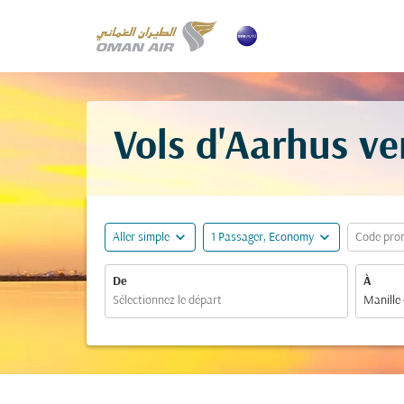
Vols d'Aarhus ve
expand_more
expand_more
Aller simple
1 Passager, Economy
Code pro
De
À