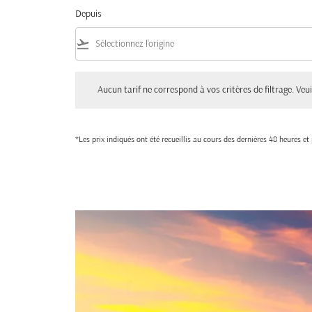
Depuis
flight_takeoff
Aucun tarif ne correspond à vos critères de filtrage. Veuillez aju
Aucun tarif ne correspond à vos critères de filtrage. Veuil
*Les prix indiqués ont été recueillis au cours des dernières 48 heures e