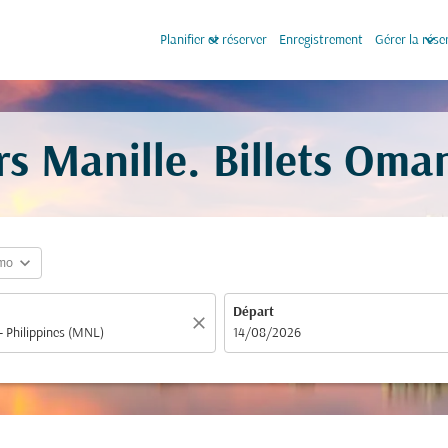
keyboard_arrow_down
keyboard_arrow_down
Planifier et réserver
Enregistrement
Gérer la rése
rs Manille. Billets Oma
expand_more
mo
Départ
close
fc-booking-departure-date-aria-label
14/08/2026