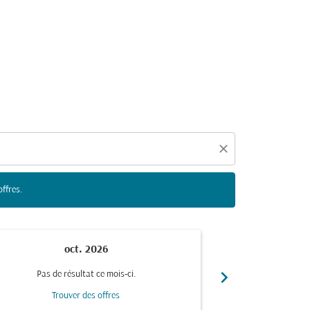
duelles ci-dessous afin de trouver des offres.
close
offres.
oct. 2026
n
chevron_right
Pas de résultat ce mois-ci.
Pas de r
Trouver des offres
Trou