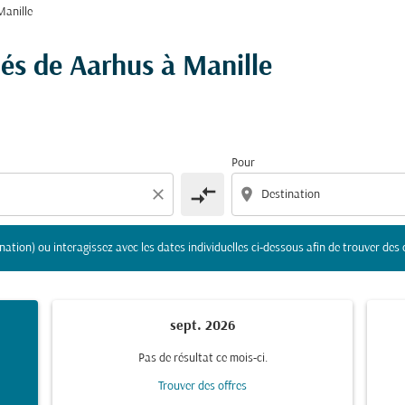
Manille
gine et/ou destination) ou interagissez avec les dates indivi
hés de Aarhus à Manille
Pour
compare_arrows
close
location_on
nation) ou interagissez avec les dates individuelles ci-dessous afin de trouver des 
sept. 2026
Pas de résultat ce mois-ci.
Trouver des offres