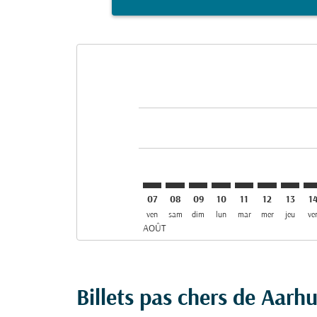
Displaying fares for août-2026
AAR–MNL: cmp-view-offers-discla
AAR–MNL: cmp-view-offers-di
AAR–MNL: cmp-view-offer
AAR–MNL: cmp-view-o
AAR–MNL: cmp-v
AAR–MNL: c
AAR–MN
AA
07
08
09
10
11
12
13
1
ven
sam
dim
lun
mar
mer
jeu
ve
AOÛT
Billets pas chers de Aarh