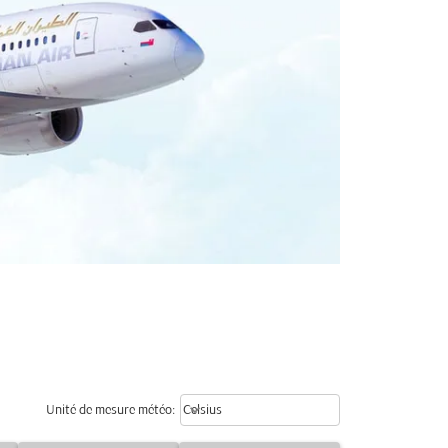
Weather unit option Celsius Select
keyboard_arrow_down
Unité de mesure météo
:
Celsius