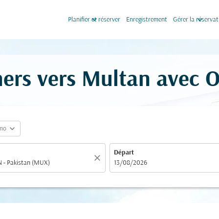
keyboard_arrow_down
keyboard_arrow_down
Planifier et réserver
Enregistrement
Gérer la réservat
hers vers Multan avec 
expand_more
mo
Départ
close
fc-booking-departure-date-aria-label
13/08/2026