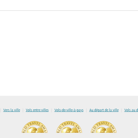
|
|
|
|
|
Vers la ville
Vols entre villes
Vols-de-ville-à-pays
Au départ de la ville
Vols au 