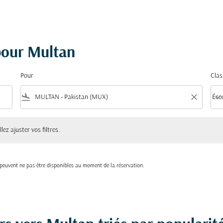
 pour Multan
Pour
Clas
flight_land
close
keyboard_arrow_down
Éco
Clas
ster vos filtres.
lez ajuster vos filtres.
t peuvent ne pas être disponibles au moment de la réservation.