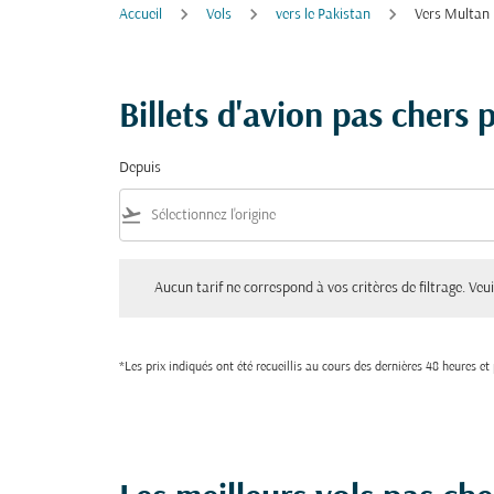
Accueil
Vols
vers le Pakistan
Vers Multan
Billets d'avion pas chers
Depuis
flight_takeoff
Aucun tarif ne correspond à vos critères de filtrage. Veuillez aju
Aucun tarif ne correspond à vos critères de filtrage. Veuil
*Les prix indiqués ont été recueillis au cours des dernières 48 heures e