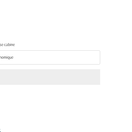
se cabine
nomique
se cabine option Économique Selected