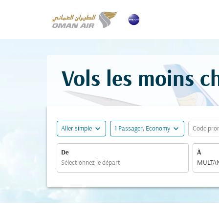
Vols les moins c
expand_more
expand_more
Aller simple
1 Passager, Economy
Code pro
De
À