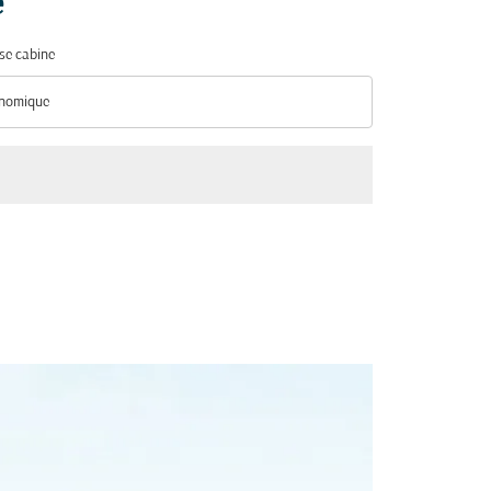
é
se cabine
nomique
se cabine option Économique Selected