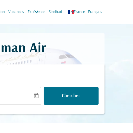
keyboard_arrow_down
keyboard_arrow_down
ion
Vacances
Expérience
Sindbad
France
-
Français
Oman Air
today
Chercher