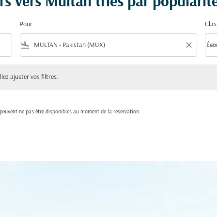
rs vers Multan triés par popularit
Pour
Clas
flight_land
close
keyboard_arrow_down
Éco
Clas
ster vos filtres.
lez ajuster vos filtres.
t peuvent ne pas être disponibles au moment de la réservation.