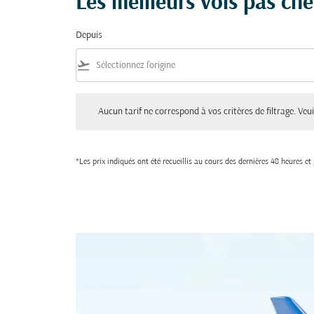
Les meilleurs vols pas che
Depuis
flight_takeoff
Aucun tarif ne correspond à vos critères de filtrage. Veuillez aju
Aucun tarif ne correspond à vos critères de filtrage. Veuil
*Les prix indiqués ont été recueillis au cours des dernières 48 heures e